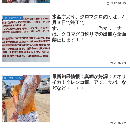
2025.07.13
水産庁より、クロマグロ釣りは、7
釣りのブログ
月３日で終了で
す。 当マリーナ
は、クロマグロ釣りでの出航を全面
禁止します！！
2025.07.03
最新釣果情報！真鯛が好調！アオリ
釣りのブログ
イカ！？レンコ鯛、アジ、サバ、な
どなど・・・・
2025.07.02