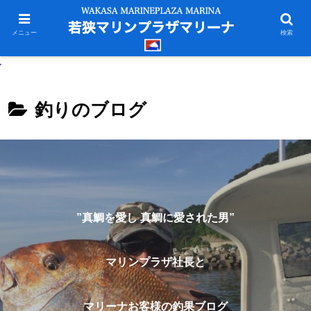
メニュー
検索
釣りのブログ
”真鯛を愛し 真鯛に愛された男”
マリンプラザ社長と
マリーナお客様の釣果ブログ