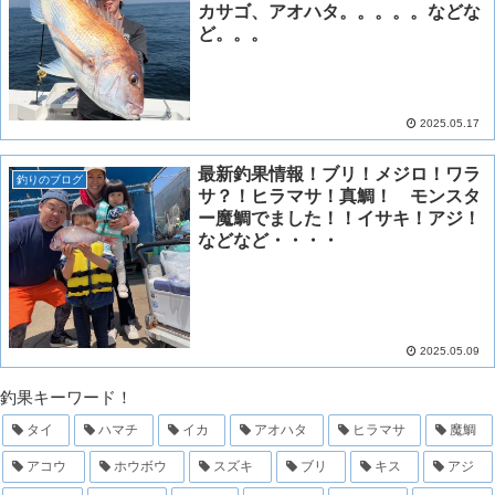
カサゴ、アオハタ。。。。。などな
ど。。。
2025.05.17
最新釣果情報！ブリ！メジロ！ワラ
釣りのブログ
サ？！ヒラマサ！真鯛！ モンスタ
ー魔鯛でました！！イサキ！アジ！
などなど・・・・
2025.05.09
釣果キーワード！
タイ
ハマチ
イカ
アオハタ
ヒラマサ
魔鯛
アコウ
ホウボウ
スズキ
ブリ
キス
アジ