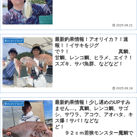
2025.08.21
最新釣果情報！アオリイカ？！速
釣りのブログ
報！！イサキをジグ
で？！ 真鯛、
甘鯛、レンコ鯛、ヒラメ、エイ？！
スズキ、サバ魚群、などなど！
2025.08.19
最新釣果情報！少し遅めのUPすみ
釣りのブログ
ません…。真鯛、レンコ鯛、サゴ
シ、サワラ、アコウ、アオハタ、キ
ス爆！サバ！などな
ど！
９２ｃｍ若狭モンスター魔鯛で