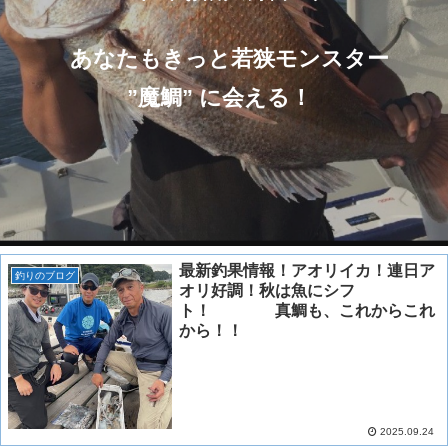
あなたもきっと若狭モンスター
”魔鯛” に会える！
最新釣果情報！アオリイカ！連日ア
釣りのブログ
オリ好調！秋は魚にシフ
ト！ 真鯛も、これからこれ
から！！
2025.09.24