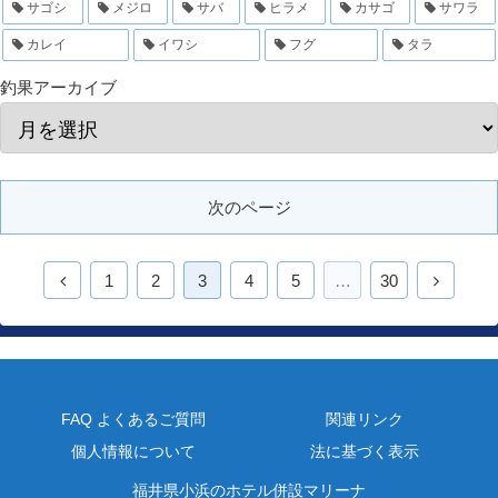
サゴシ
メジロ
サバ
ヒラメ
カサゴ
サワラ
カレイ
イワシ
フグ
タラ
釣果アーカイブ
次のページ
1
2
3
4
5
…
30
FAQ よくあるご質問
関連リンク
個人情報について
法に基づく表示
福井県小浜のホテル併設マリーナ