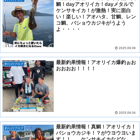
鯛！dayアオリイカ！dayメタルで
ケンサキイカ！が激熱！実に面白
い！楽しい！アオハタ、甘鯛、レン
コ鯛、バショウカジキがうよう
よ・・・・
2025.09.09
最新釣果情報！アオリイカ爆釣ぉお
釣りのブログ
おおおお！！！！
2025.09.04
最新釣果情報！真鯛！アオリイカ！
釣りのブログ
バショウカジキ！？がウヨウヨいま
す！！ ケンサキイカなどな