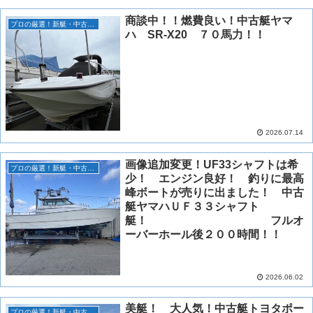
商談中！！燃費良い！中古艇ヤマ
プロの厳選！新艇・中古艇情報！
ハ SR-X20 ７０馬力！！
2026.07.14
画像追加変更！UF33シャフトは希
プロの厳選！新艇・中古艇情報！
少！ エンジン良好！ 釣りに最高
峰ボートが売りに出ました！ 中古
艇ヤマハＵＦ３３シャフト
艇！ フルオ
ーバーホール後２００時間！！
2026.06.02
美艇！ 大人気！中古艇トヨタポー
プロの厳選！新艇・中古艇情報！