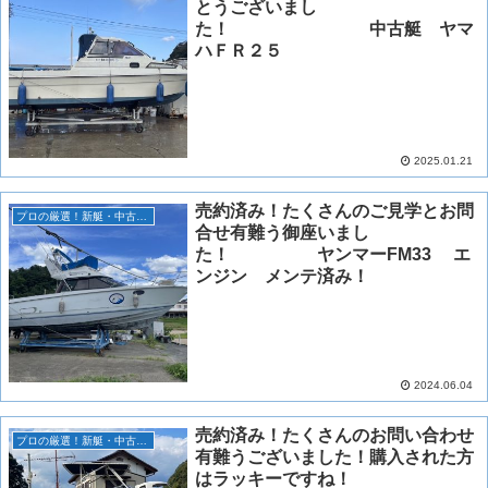
とうございまし
た！ 中古艇 ヤマ
ハＦＲ２５
2025.01.21
売約済み！たくさんのご見学とお問
プロの厳選！新艇・中古艇情報！
合せ有難う御座いまし
た！ ヤンマーFM33 エ
ンジン メンテ済み！
2024.06.04
売約済み！たくさんのお問い合わせ
プロの厳選！新艇・中古艇情報！
有難うございました！購入された方
はラッキーですね！