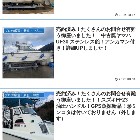
2025.10.15
売約済み！たくさんのお問合せ有難
プロの厳選！新艇・中古艇情報！
う御座いました！ 中古艇ヤマハ
UF30 ステンレス舵！アンカマン付
き！詳細UPしました！
2025.08.31
売約済み！たくさんのお問合せ有難
プロの厳選！新艇・中古艇情報！
う御座いました！！スズキFF23
油圧ハンドル！GPS魚探新品！㊟ミ
ンコタは付いておりません（外しま
す）