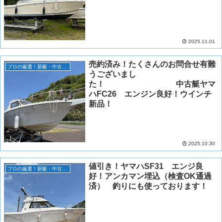
2025.11.01
売約済み！たくさんのお問合せ有難
プロの厳選！新艇・中古艇情報！
うございまし
た！ 中古艇ヤマ
ハFC26 エンジン良好！ウインチ
新品！
2025.10.30
値引き！ヤマハSF31 エンジ良
プロの厳選！新艇・中古艇情報！
好！アンカマン埋込（検査OK通過
済） 釣りにも使っております！