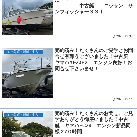
中古艇 ニッサン サ
ンフィッシャー３３Ⅰ
2025.12.30
売約済み！たくさんのご見学とお問
プロの厳選！新艇・中古艇情報！
合せ有難うございました！中古艇
ヤマハYF23EX エンジン良好！お
問合せ下さいませ！
2025.12.14
売約済み！たくさんのお問せ、ご見
プロの厳選！新艇・中古艇情報！
学ありがとう御座いました！中古
艇 ヤマハFC24 エンジン新品同
様２7０時間