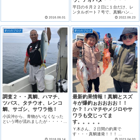
平日の６月２２日に１台だけ、レ
ンタルボート７号で、真鯛ハン...
2016.06.01
2022.06.23
釣りのブログ
釣りのブログ
調査２・・真鯛、ハマチ、
最新釣果情報！真鯛とスズ
ツバス、タチウオ、レンコ
キが爆釣ぉおおおお！！
鯛、サゴシ、サワラ他！
か？！ハマチやメジロやサ
ワラも交じってま
小浜沖から、青物がいなくなった
という噂が流れましたが・・・・...
す。。。。。
Ｙ木さん、２日間の釣果で
す・・・真鯛連発！！！ ...
2018.09.14
2023.04.03