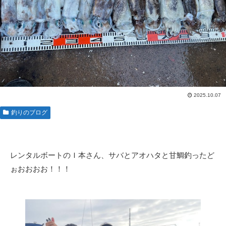
2025.10.07
釣りのブログ
レンタルボートのＩ本さん、サバとアオハタと甘鯛釣ったど
ぉおおおお！！！