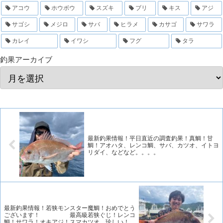
アコウ
ホウボウ
スズキ
ブリ
キス
アジ
サゴシ
メジロ
サバ
ヒラメ
カサゴ
サワラ
カレイ
イワシ
フグ
タラ
釣果アーカイブ
最新釣果情報！平日直近の調査釣果！真鯛！甘
鯛！アオハタ、レンコ鯛、サバ、カツオ、イトヨ
リダイ、などなど。。。。
最新釣果情報！若狭モンスター魔鯛！おめでとう
ございます！ 最高級若狭ぐじ！レンコ
鯛！サワラ！オキアジ！スマカツオ、珍しい！