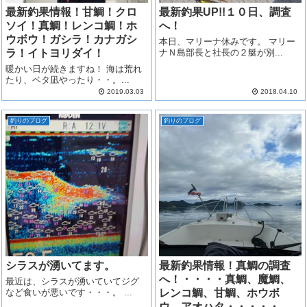
最新釣果情報！甘鯛！クロ
最新釣果UP!!１０日、調査
ソイ！真鯛！レンコ鯛！ホ
へ！
ウボウ！ガシラ！カナガシ
本日、マリーナ休みです。 マリー
ラ！イトヨリダイ！
ナＮ島部長と社長の２艇が別...
暖かい日が続きますね！ 海は荒れ
たり、ベタ凪やったり・・。...
2019.03.03
2018.04.10
釣りのブログ
釣りのブログ
シラスが湧いてます。
最新釣果情報！真鯛の調査
へ！・・・・真鯛、魔鯛、
最近は、シラスが湧いていてジグ
など食いが悪いです・・・。 ...
レンコ鯛、甘鯛、ホウボ
ウ、アオハタ・・・・・