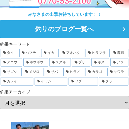
みなさまの出撃お待ちしています！！
釣りのブログ一覧へ
釣果キーワード
タイ
ハマチ
イカ
アオハタ
ヒラマサ
魔鯛
アコウ
ホウボウ
スズキ
ブリ
キス
アジ
サゴシ
メジロ
サバ
ヒラメ
カサゴ
サワラ
カレイ
イワシ
フグ
タラ
釣果アーカイブ