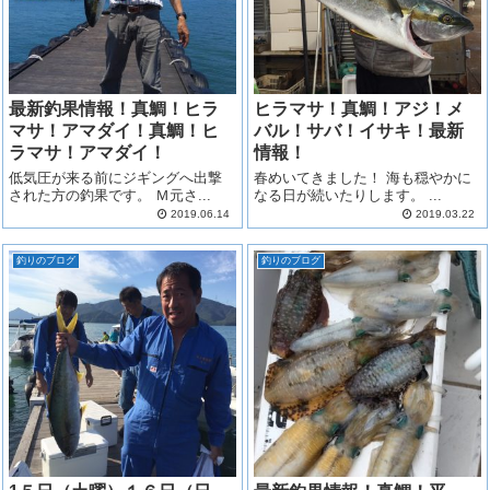
最新釣果情報！真鯛！ヒラ
ヒラマサ！真鯛！アジ！メ
マサ！アマダイ！真鯛！ヒ
バル！サバ！イサキ！最新
ラマサ！アマダイ！
情報！
低気圧が来る前にジギングへ出撃
春めいてきました！ 海も穏やかに
された方の釣果です。 Ｍ元さ...
なる日が続いたりします。 ...
2019.06.14
2019.03.22
釣りのブログ
釣りのブログ