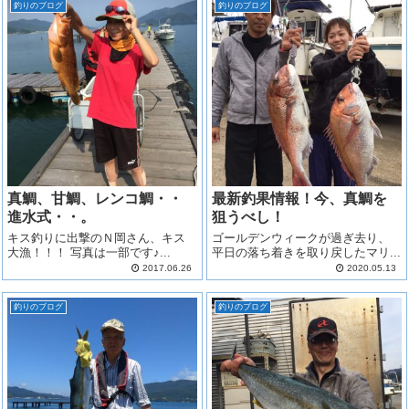
釣りのブログ
釣りのブログ
真鯛、甘鯛、レンコ鯛・・
最新釣果情報！今、真鯛を
進水式・・。
狙うべし！
キス釣りに出撃のＮ岡さん、キス
ゴールデンウィークが過ぎ去り、
大漁！！！ 写真は一部です♪...
平日の落ち着きを取り戻したマリ...
2017.06.26
2020.05.13
釣りのブログ
釣りのブログ