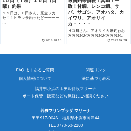
1５日（土曜）１６日（日
最新釣果情報！真鯛！平
曜）釣果
政！甘鯛、レンコ鯛、サ
バ、サゴシ、アオハタ、カ
１５日は、Ｆ田さん、完全フカ
セ！！ヒラマサ釣ったどーーーー
イワリ、アオリイ
...
カ・・・・
Ｈコ川さん、アオリイカ爆釣ぉお
おおおおおおおおおおおおおお...
2016.10.18
2023.09.28
FAQ よくあるご質問
関連リンク
個人情報について
法に基づく表示
福井県小浜のホテル併設マリーナ
ボート保管・販売などお気軽にご相談ください
若狭マリンプラザ マリーナ
〒〒917-0046 福井県小浜市岡津44
TEL 0770-53-2100