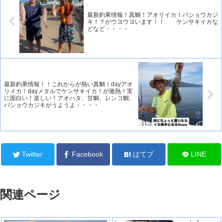
最新釣果情報！真鯛！アオリイカ！バショウカジ
キ！？がウヨウヨいます！！ ケンサキイカな
どなど・・・・
最新釣果情報！！これからが熱い真鯛！dayアオ
リイカ！dayメタルでケンサキイカ！が激熱！実
に面白い！楽しい！アオハタ、甘鯛、レンコ鯛、
バショウカジキがうようよ・・・・
Twitter
Facebook
はてブ
LINE
関連ページ