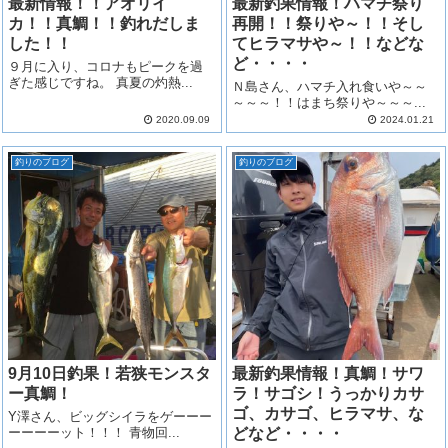
最新情報！！アオリイ
最新釣果情報！ハマチ祭り
カ！！真鯛！！釣れだしま
再開！！祭りや～！！そし
した！！
てヒラマサや～！！などな
ど・・・・
９月に入り、コロナもピークを過
ぎた感じですね。 真夏の灼熱...
Ｎ島さん、ハマチ入れ食いや～～
～～～！！はまち祭りや～～～...
2020.09.09
2024.01.21
釣りのブログ
釣りのブログ
9月10日釣果！若狭モンスタ
最新釣果情報！真鯛！サワ
ー真鯛！
ラ！サゴシ！うっかりカサ
ゴ、カサゴ、ヒラマサ、な
Y澤さん、ビッグシイラをゲーーー
ーーーーット！！！ 青物回...
どなど・・・・