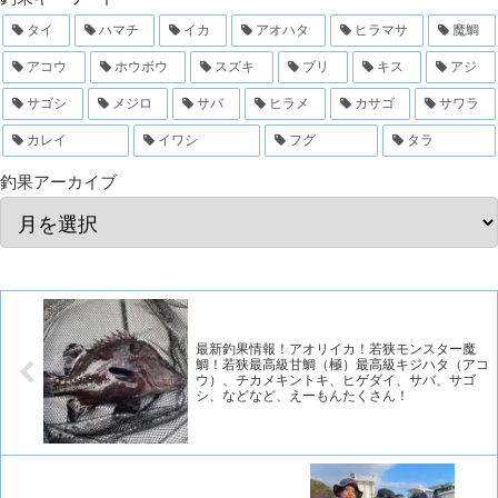
タイ
ハマチ
イカ
アオハタ
ヒラマサ
魔鯛
アコウ
ホウボウ
スズキ
ブリ
キス
アジ
サゴシ
メジロ
サバ
ヒラメ
カサゴ
サワラ
カレイ
イワシ
フグ
タラ
釣果アーカイブ
最新釣果情報！アオリイカ！若狭モンスター魔
鯛！若狭最高級甘鯛（極）最高級キジハタ（アコ
ウ）、チカメキントキ、ヒゲダイ、サバ、サゴ
シ、などなど、えーもんたくさん！