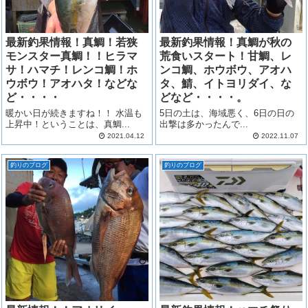
最新釣果情報！真鯛！若狭
最新釣果情報！真鯛が秋の
モンスター真鯛！！ヒラマ
荒食いスタート！甘鯛、レ
サ！ハマチ！レンコ鯛！ホ
ンコ鯛、ホウボウ、アオハ
ウボウ！アオハタ！などな
タ、鯖、イトヨリダイ、な
ど・・・・
どなど・・・・。
暖かい日が続きますね！！ 水温も
5日の土は、海域悪く、6日の日の
上昇中！ということは、真鯛...
出撃は多かったんで...
2021.04.12
2022.11.07
釣りのブログ
釣りのブログ