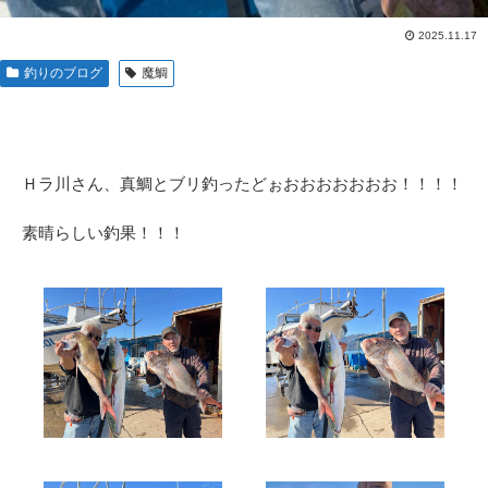
2025.11.17
釣りのブログ
魔鯛
Ｈラ川さん、真鯛とブリ釣ったどぉおおおおおおお！！！！
素晴らしい釣果！！！