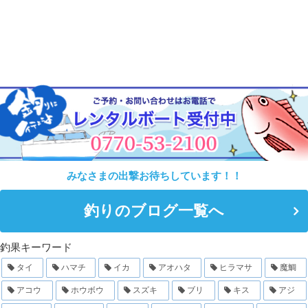
みなさまの出撃お待ちしています！！
釣りのブログ一覧へ
釣果キーワード
タイ
ハマチ
イカ
アオハタ
ヒラマサ
魔鯛
アコウ
ホウボウ
スズキ
ブリ
キス
アジ