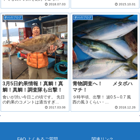
2018.07.03
2015.10.01
釣りのブログ
釣りのブログ
3月5日釣果情報！真鯛！真
青物調査へ！ メタボハ
鯛！真鯛！調査隊も出撃！
マチ！
食いが渋い今日この頃です。 先日
９時半頃、出撃！ 波0.5～0.7 風
の釣果のコメントは適当すぎ...
西の風３くらい・...
2017.03.06
2018.12.26
FAQ よくあるご質問
関連リンク