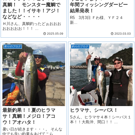
真鯛！ モンスター魔鯛で
年間フィッシングダービー
ました！！イサキ！アジ！
結果発表！
などなど・・・・
R5 3月3日 Ｆわ様、ＹＦ２４
新...
Ｈ川さん、真鯛釣ったどぉおおお
おおおおお！！！ ...
2025.05.09
2023.03.03
釣りのブログ
釣りのブログ
最新釣果！！夏のヒラマ
ヒラマサ、シーバス！
サ！真鯛！メジロ！アコ
Sさん、ヒラマサ４本！シーバス１
ウ！アオハタ！
本！！大島沖、間口！！ ...
暑い日が続きます・・・。 そんな
中でも良い釣果をあげてこら...