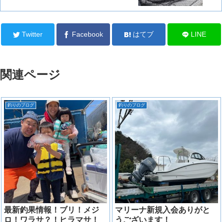
Twitter
Facebook
はてブ
LINE
関連ページ
釣りのブログ
釣りのブログ
最新釣果情報！ブリ！メジ
マリーナ新規入会ありがと
ロ！ワラサ？！ヒラマサ！
うございます！