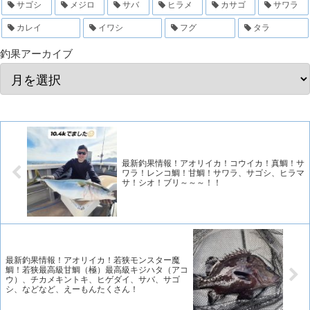
サゴシ
メジロ
サバ
ヒラメ
カサゴ
サワラ
カレイ
イワシ
フグ
タラ
釣果アーカイブ
最新釣果情報！アオリイカ！コウイカ！真鯛！サ
ワラ！レンコ鯛！甘鯛！サワラ、サゴシ、ヒラマ
サ！シオ！ブリ～～～！！
最新釣果情報！アオリイカ！若狭モンスター魔
鯛！若狭最高級甘鯛（極）最高級キジハタ（アコ
ウ）、チカメキントキ、ヒゲダイ、サバ、サゴ
シ、などなど、えーもんたくさん！