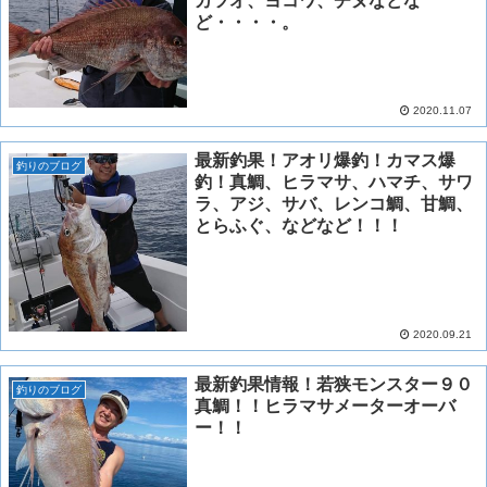
カツオ、ヨコワ、チヌなどな
ど・・・・。
2020.11.07
最新釣果！アオリ爆釣！カマス爆
釣りのブログ
釣！真鯛、ヒラマサ、ハマチ、サワ
ラ、アジ、サバ、レンコ鯛、甘鯛、
とらふぐ、などなど！！！
2020.09.21
最新釣果情報！若狭モンスター９０
釣りのブログ
真鯛！！ヒラマサメーターオーバ
ー！！