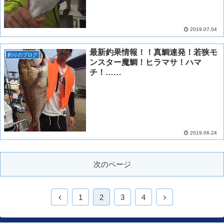
2019.07.04
最新釣果情報！！真鯛連発！若狭モ
釣りのブログ
ンスター魔鯛！ヒラマサ！ハマ
チ！……
2019.06.24
次のページ
1
2
3
4