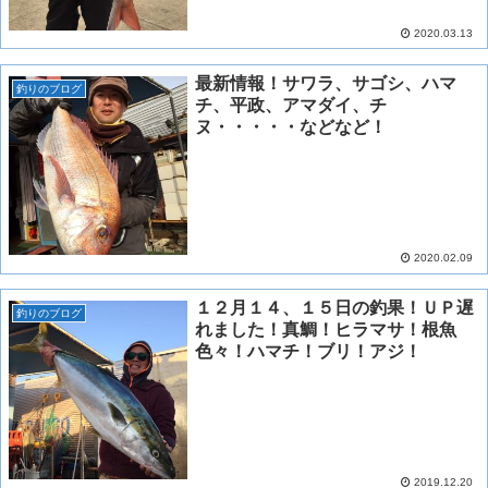
2020.03.13
最新情報！サワラ、サゴシ、ハマ
釣りのブログ
チ、平政、アマダイ、チ
ヌ・・・・・などなど！
2020.02.09
１２月１４、１５日の釣果！ＵＰ遅
釣りのブログ
れました！真鯛！ヒラマサ！根魚
色々！ハマチ！ブリ！アジ！
2019.12.20