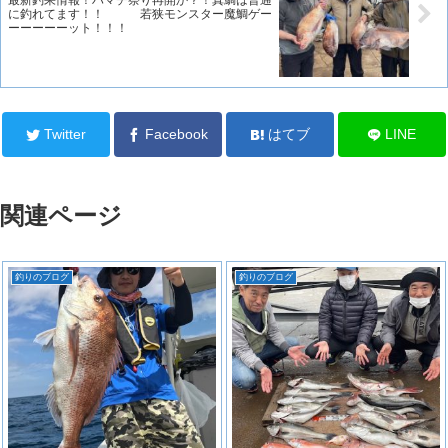
最新釣果情報！ハマチ祭り再開か？！真鯛は普通
に釣れてます！！ 若狭モンスター魔鯛ゲー
ーーーーーット！！！
Twitter
Facebook
はてブ
LINE
関連ページ
釣りのブログ
釣りのブログ