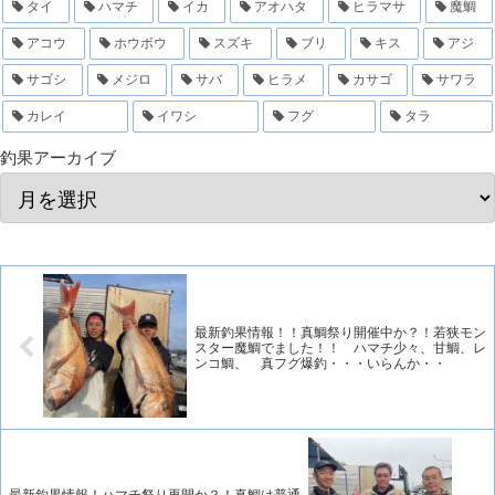
タイ
ハマチ
イカ
アオハタ
ヒラマサ
魔鯛
アコウ
ホウボウ
スズキ
ブリ
キス
アジ
サゴシ
メジロ
サバ
ヒラメ
カサゴ
サワラ
カレイ
イワシ
フグ
タラ
釣果アーカイブ
最新釣果情報！！真鯛祭り開催中か？！若狭モン
スター魔鯛でました！！ ハマチ少々、甘鯛、レ
ンコ鯛、 真フグ爆釣・・・いらんか・・