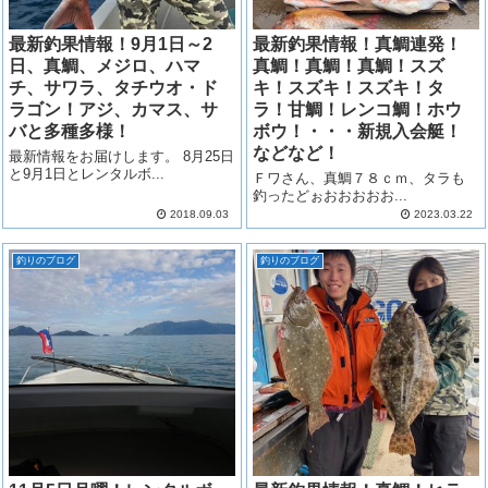
最新釣果情報！9月1日～2
最新釣果情報！真鯛連発！
日、真鯛、メジロ、ハマ
真鯛！真鯛！真鯛！スズ
チ、サワラ、タチウオ・ド
キ！スズキ！スズキ！タ
ラゴン！アジ、カマス、サ
ラ！甘鯛！レンコ鯛！ホウ
バと多種多様！
ボウ！・・・新規入会艇！
などなど！
最新情報をお届けします。 8月25日
と9月1日とレンタルボ...
Ｆワさん、真鯛７８ｃｍ、タラも
釣ったどぉおおおおお...
2018.09.03
2023.03.22
釣りのブログ
釣りのブログ