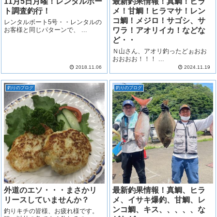
11月5日月曜！レンタルボー
最新釣果情報！真鯛！ヒラ
ト調査釣行！
メ！甘鯛！ヒラマサ！レン
コ鯛！メジロ！サゴシ、サ
レンタルボート5号・・レンタルの
お客様と同じパターンで、 ...
ワラ！アオリイカ！などな
ど・・
Ｎ山さん、アオリ釣ったどぉおお
おおおお！！！ ...
2018.11.06
2024.11.19
釣りのブログ
釣りのブログ
外道のエソ・・・まさかリ
最新釣果情報！真鯛、ヒラ
リースしていませんか？
メ、イサキ爆釣、甘鯛、レ
ンコ鯛、キス、、、、、な
釣りキチの皆様、お疲れ様です。