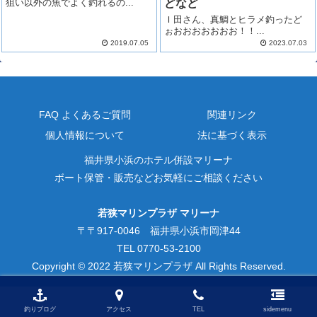
狙い以外の魚でよく釣れるの...
どなど
Ｉ田さん、真鯛とヒラメ釣ったど
ぉおおおおおおお！！...
2019.07.05
2023.07.03
FAQ よくあるご質問
関連リンク
個人情報について
法に基づく表示
福井県小浜のホテル併設マリーナ
ボート保管・販売などお気軽にご相談ください
若狭マリンプラザ マリーナ
〒〒917-0046 福井県小浜市岡津44
TEL 0770-53-2100
Copyright © 2022 若狭マリンプラザ All Rights Reserved.
釣りブログ
アクセス
TEL
sidemenu