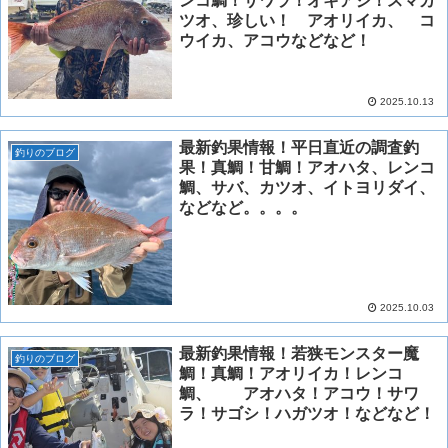
ンコ鯛！サワラ！オキアジ！スマカ
ツオ、珍しい！ アオリイカ、 コ
ウイカ、アコウなどなど！
2025.10.13
最新釣果情報！平日直近の調査釣
釣りのブログ
果！真鯛！甘鯛！アオハタ、レンコ
鯛、サバ、カツオ、イトヨリダイ、
などなど。。。。
2025.10.03
最新釣果情報！若狭モンスター魔
釣りのブログ
鯛！真鯛！アオリイカ！レンコ
鯛、 アオハタ！アコウ！サワ
ラ！サゴシ！ハガツオ！などなど！