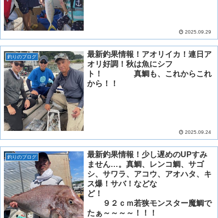
2025.09.29
最新釣果情報！アオリイカ！連日ア
釣りのブログ
オリ好調！秋は魚にシフ
ト！ 真鯛も、これからこれ
から！！
2025.09.24
最新釣果情報！少し遅めのUPすみ
釣りのブログ
ません…。真鯛、レンコ鯛、サゴ
シ、サワラ、アコウ、アオハタ、キ
ス爆！サバ！などな
ど！
９２ｃｍ若狭モンスター魔鯛で
たぁ～～～～！！！