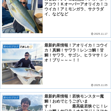
アコウ！Ｋオーバーアオリイカ！コ
ウイカ！アミモンガラ、サクラダ
イ、などなど
2025.11.17
最新釣果情報！アオリイカ！コウイ
釣りのブログ
カ！真鯛！サワラ！レンコ鯛！甘
鯛！サワラ、サゴシ、ヒラマサ！シ
オ！ブリ～～～！！
2025.11.05
最新釣果情報！若狭モンスター魔
釣りのブログ
鯛！おめでとうございま
す！ 最高級若狭ぐじ！レ