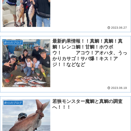
2023.06.27
最新釣果情報！！真鯛！真鯛！真
釣りのブログ
鯛！レンコ鯛！甘鯛！ホウボ
ウ！ アコウ！アオハタ、うっ
かりカサゴ！サバ爆！キス！ア
ジ！！などなど
2023.06.19
若狭モンスター魔鯛と真鯛の調査
釣りのブログ
へ！！！