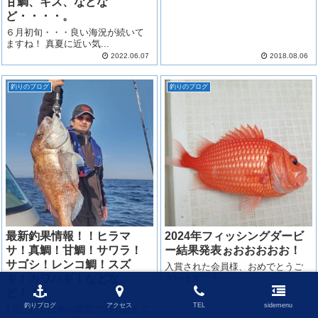
甘鯛、キス、などな
ど・・・・。
６月初旬・・・良い海況が続いて
ますね！ 真夏に近い気...
2022.06.07
2018.08.06
釣りのブログ
釣りのブログ
最新釣果情報！！ヒラマ
2024年フィッシングダービ
サ！真鯛！甘鯛！サワラ！
ー結果発表ぉおおおおお！
サゴシ！レンコ鯛！スズ
入賞された会員様、おめでとうご
キ！カワハギ！などな
ざいます！！ ...
ど！！！
釣りブログ
アクセス
TEL
sidemenu
2月にしては春の陽気で15℃超えて