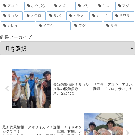
アコウ
ホウボウ
スズキ
ブリ
キス
アジ
サゴシ
メジロ
サバ
ヒラメ
カサゴ
サワラ
カレイ
イワシ
フグ
タラ
釣果アーカイブ
最新釣果情報！サゴシ、サワラ、アコウ、アオハ
タ系の根魚多数！、 真鯛、メジロ、サバ、キ
ス、などなど・・・・
最新釣果情報！アオリイカ？！速報！！イサキを
ジグで？！ 真鯛、甘鯛、レ