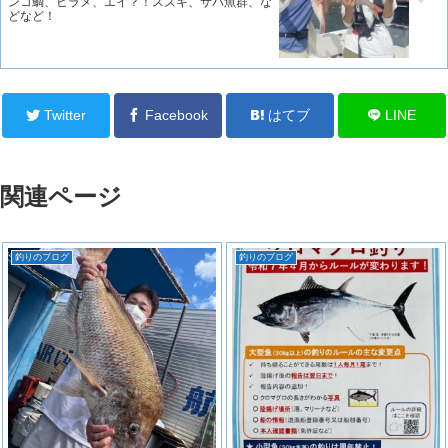
ンコ鯛、ヒラメ、エイ？！スズキ、サバ魚群、な
どなど！
Twitter
Facebook
はてブ
LINE
関連ページ
釣りのブログ
釣りのブログ