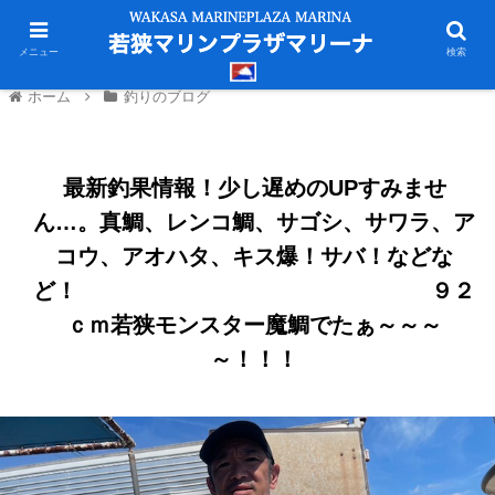
メニュー
検索
ホーム
釣りのブログ
最新釣果情報！少し遅めのUPすみませ
ん…。真鯛、レンコ鯛、サゴシ、サワラ、ア
コウ、アオハタ、キス爆！サバ！などな
ど！ ９２
ｃｍ若狭モンスター魔鯛でたぁ～～～
～！！！