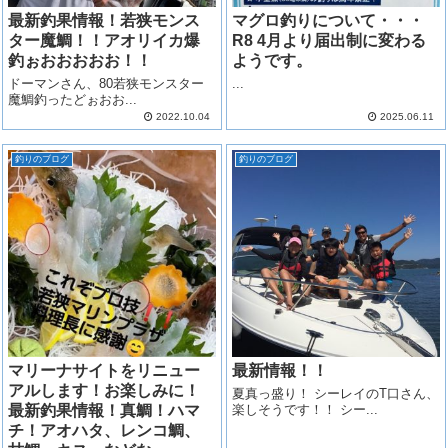
最新釣果情報！若狭モンス
マグロ釣りについて・・・
ター魔鯛！！アオリイカ爆
R8 4月より届出制に変わる
釣ぉおおおおお！！
ようです。
ドーマンさん、80若狭モンスター
...
魔鯛釣ったどぉおお...
2022.10.04
2025.06.11
釣りのブログ
釣りのブログ
マリーナサイトをリニュー
最新情報！！
アルします！お楽しみに！
夏真っ盛り！ シーレイのT口さん、
最新釣果情報！真鯛！ハマ
楽しそうです！！ シー...
チ！アオハタ、レンコ鯛、