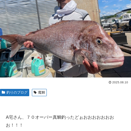
2025.08.10
釣りのブログ
魔鯛
A宅さん、７０オーバー真鯛釣ったどぉおおおおおおお
お！！！