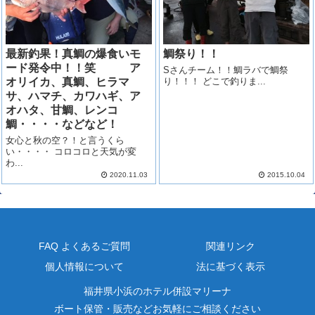
最新釣果！真鯛の爆食いモ
鯛祭り！！
ード発令中！！笑 ア
Sさんチーム！！鯛ラバで鯛祭
オリイカ、真鯛、ヒラマ
り！！！ どこで釣りま...
サ、ハマチ、カワハギ、ア
オハタ、甘鯛、レンコ
鯛・・・・などなど！
女心と秋の空？！と言うくら
い・・・・ コロコロと天気が変
わ...
2020.11.03
2015.10.04
FAQ よくあるご質問
関連リンク
個人情報について
法に基づく表示
福井県小浜のホテル併設マリーナ
ボート保管・販売などお気軽にご相談ください