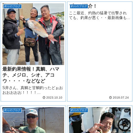
ブログ紹介！
釣りのブログ
釣りのブログ
ここ最近、灼熱の猛暑で出撃され
ても、釣果が悪く・・最新画像も...
最新釣果情報！真鯛、ハマ
チ、メジロ、シオ、アコ
ウ・・・・などなど
S井さん、真鯛と甘鯛釣ったどぉお
おおおおお！！！！...
2023.10.10
2018.07.24
釣りのブログ
釣りのブログ