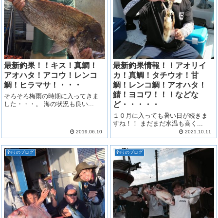
最新釣果！！キス！真鯛！
最新釣果情報！！アオリイ
アオハタ！アコウ！レンコ
カ！真鯛！タチウオ！甘
鯛！ヒラマサ！・・・
鯛！レンコ鯛！アオハタ！
鯖！ヨコワ！！！などな
そろそろ梅雨の時期に入ってきま
した・・・。 海の状況も良い...
ど・・・・・
１０月に入っても暑い日が続きま
すね！！ まだまだ水温も高く...
2019.06.10
2021.10.11
釣りのブログ
釣りのブログ