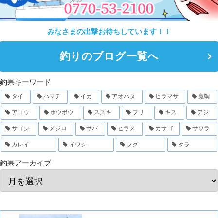
みなさまの出撃お待ちしています！！
釣りのブログ一覧へ
釣果キーワード
タイ
ハマチ
イカ
アオハタ
ヒラマサ
魔鯛
アコウ
ホウボウ
スズキ
ブリ
キス
アジ
サゴシ
メジロ
サバ
ヒラメ
カサゴ
サワラ
カレイ
イワシ
フグ
タラ
釣果アーカイブ