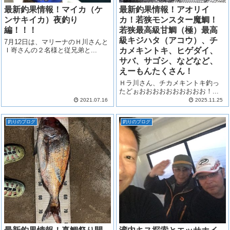
最新釣果情報！マイカ（ケ
最新釣果情報！アオリイ
ンサキイカ）夜釣り
カ！若狭モンスター魔鯛！
編！！！
若狭最高級甘鯛（極）最高
級キジハタ（アコウ）、チ
7月12日は、マリーナのＨ川さんと
Ｉ嵜さんの２名様と従兄弟と...
カメキントキ、ヒゲダイ、
サバ、サゴシ、などなど、
えーもんたくさん！
Ｈラ川さん、チカメキントキ釣っ
たどぉおおおおおおおおおお！...
2021.07.16
2025.11.25
釣りのブログ
釣りのブログ