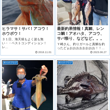
ヒラマサ！サバ！アコウ！
最新釣果情報！真鯛、レン
ホウボウ！
コ鯛！アオハタ、アコウ、
サバ祭り、などなど。。。
３１日、海天候もよく波も無
い・・ベストコンディション！
Ｙ崎さん、釣りガールと真鯛を釣
レ...
ったどぉおおおおおおおお！！...
2016.11.01
2023.06.27
釣りのブログ
釣りのブログ