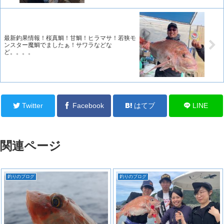
最新釣果情報！桜真鯛！甘鯛！ヒラマサ！若狭モ
ンスター魔鯛でましたぁ！サワラなどな
ど。。。。
Twitter
Facebook
はてブ
LINE
関連ページ
釣りのブログ
釣りのブログ