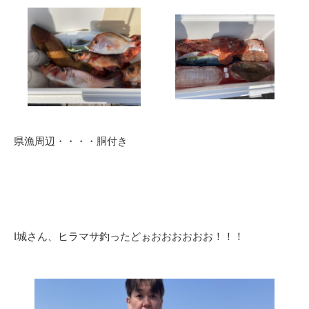
県漁周辺・・・・胴付き
I城さん、ヒラマサ釣ったどぉおおおおおお！！！