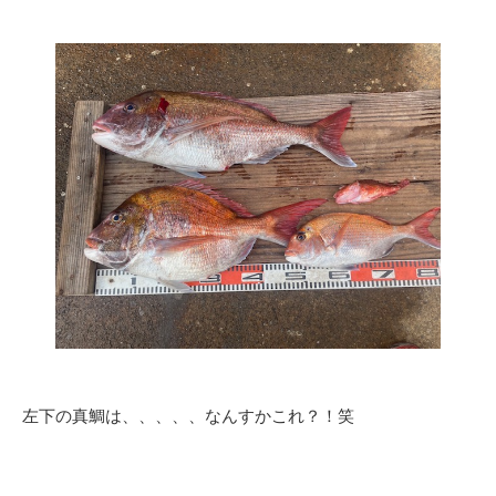
左下の真鯛は、、、、、なんすかこれ？！笑