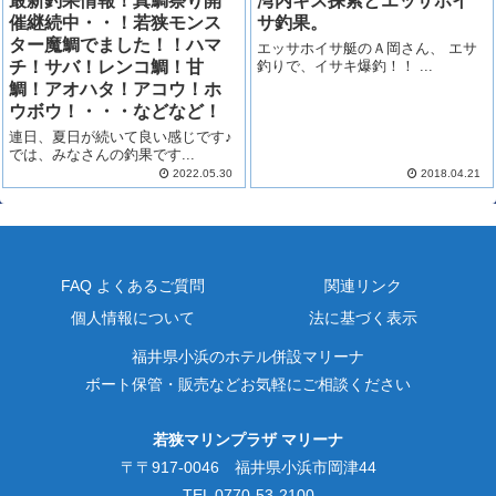
最新釣果情報！真鯛祭り開
湾内キス探索とエッサホイ
催継続中・・！若狭モンス
サ釣果。
ター魔鯛でました！！ハマ
エッサホイサ艇のＡ岡さん、 エサ
チ！サバ！レンコ鯛！甘
釣りで、イサキ爆釣！！ ...
鯛！アオハタ！アコウ！ホ
ウボウ！・・・などなど！
連日、夏日が続いて良い感じです♪
では、みなさんの釣果です...
2022.05.30
2018.04.21
FAQ よくあるご質問
関連リンク
個人情報について
法に基づく表示
福井県小浜のホテル併設マリーナ
ボート保管・販売などお気軽にご相談ください
若狭マリンプラザ マリーナ
〒〒917-0046 福井県小浜市岡津44
TEL 0770-53-2100