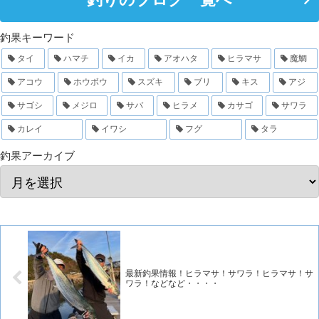
釣果キーワード
タイ
ハマチ
イカ
アオハタ
ヒラマサ
魔鯛
アコウ
ホウボウ
スズキ
ブリ
キス
アジ
サゴシ
メジロ
サバ
ヒラメ
カサゴ
サワラ
カレイ
イワシ
フグ
タラ
釣果アーカイブ
最新釣果情報！ヒラマサ！サワラ！ヒラマサ！サ
ワラ！などなど・・・・