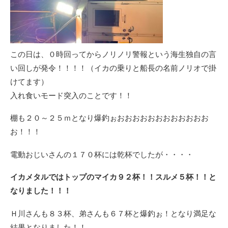
この日は、０時回ってからノリノリ警報という海生独自の言
い回しが発令！！！！（イカの乗りと船長の名前ノリオで掛
けてます）
入れ食いモード突入のことです！！
棚も２０～２５ｍとなり爆釣ぉおおおおおおおおおおおお
お！！！
電動おじいさんの１７０杯には乾杯でしたが・・・・
イカメタルではトップのマイカ９２杯！！スルメ５杯！！と
なりました！！！
Ｈ川さんも８３杯、弟さんも６７杯と爆釣ぉ！となり満足な
結果となりました！！