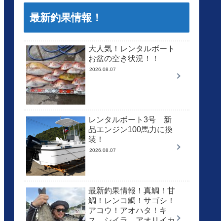
最新釣果情報！
大人気！レンタルボート
お盆の空き状況！！
2026.08.07
レンタルボート3号 新
品エンジン100馬力に換
装！
2026.08.07
最新釣果情報！真鯛！甘
鯛！レンコ鯛！サゴシ！
アコウ！アオハタ！キ
ス、シイラ、アオリイカ