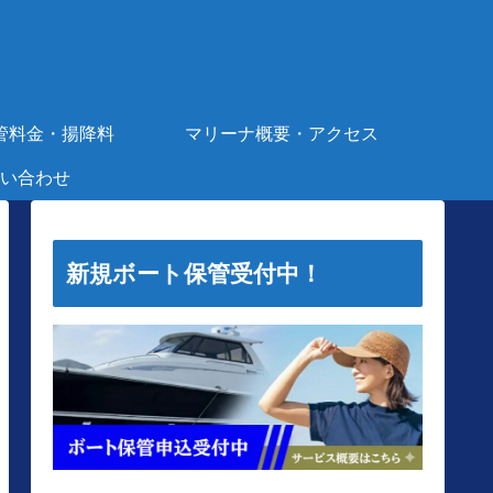
管料金・揚降料
マリーナ概要・アクセス
い合わせ
新規ボート保管受付中！