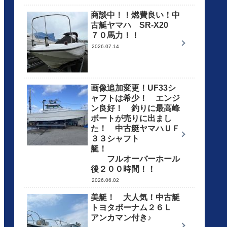
商談中！！燃費良い！中
古艇ヤマハ SR-X20
７０馬力！！
2026.07.14
画像追加変更！UF33シ
ャフトは希少！ エンジ
ン良好！ 釣りに最高峰
ボートが売りに出まし
た！ 中古艇ヤマハＵＦ
３３シャフト
艇！
フルオーバーホール
後２００時間！！
2026.06.02
美艇！ 大人気！中古艇
トヨタポーナム２６Ｌ
アンカマン付き♪