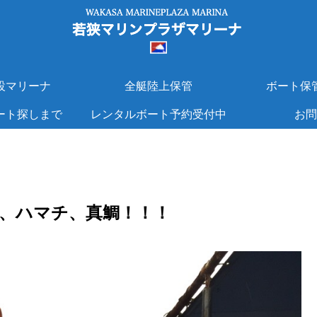
設マリーナ
全艇陸上保管
ボート保
ート探しまで
レンタルボート予約受付中
お問
、ハマチ、真鯛！！！