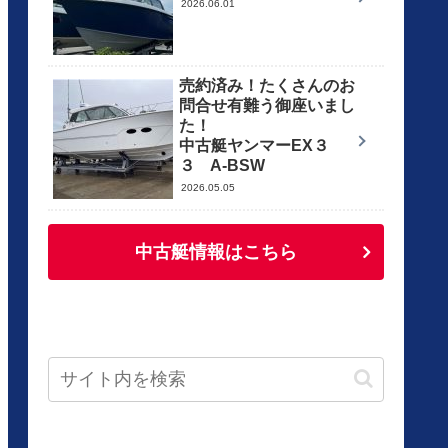
2026.06.01
売約済み！たくさんのお
問合せ有難う御座いまし
た！
中古艇ヤンマーEX３
３ A-BSW
2026.05.05
中古艇情報はこちら