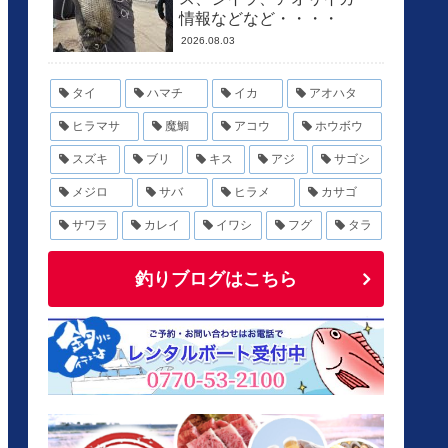
情報などなど・・・・
2026.08.03
タイ
ハマチ
イカ
アオハタ
ヒラマサ
魔鯛
アコウ
ホウボウ
スズキ
ブリ
キス
アジ
サゴシ
メジロ
サバ
ヒラメ
カサゴ
サワラ
カレイ
イワシ
フグ
タラ
釣りブログはこちら