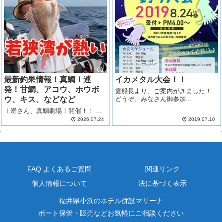
最新釣果情報！真鯛！連
イカメタル大会！！
発！甘鯛、アコウ、ホウボ
雲船長より、ご案内がきました！
ウ、キス、などなど
どうぞ、みなさん御参加...
Ｉ嵜さん、真鯛劇場！開催！！ ...
2026.07.24
2019.07.10
FAQ よくあるご質問
関連リンク
個人情報について
法に基づく表示
福井県小浜のホテル併設マリーナ
ボート保管・販売などお気軽にご相談ください