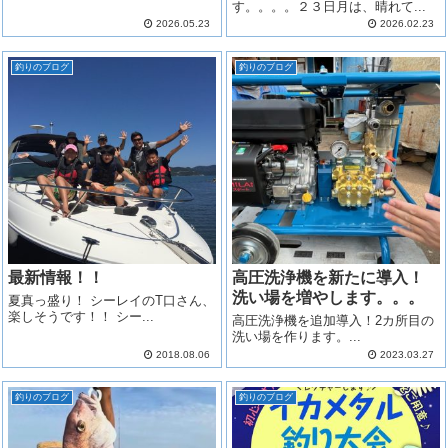
す。。。。２３日月は、晴れて...
2026.05.23
2026.02.23
釣りのブログ
釣りのブログ
最新情報！！
高圧洗浄機を新たに導入！
洗い場を増やします。。。
夏真っ盛り！ シーレイのT口さん、
楽しそうです！！ シー...
高圧洗浄機を追加導入！2カ所目の
洗い場を作ります。...
2018.08.06
2023.03.27
釣りのブログ
釣りのブログ