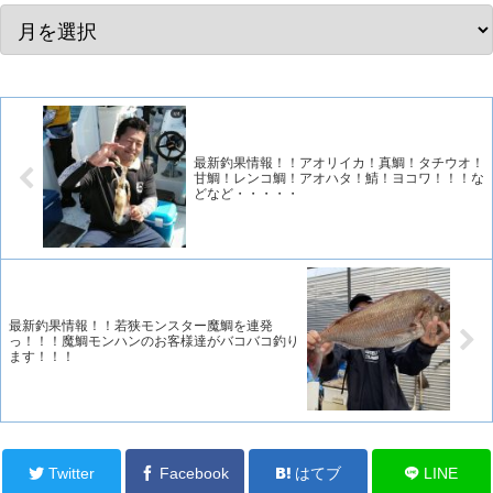
最新釣果情報！！アオリイカ！真鯛！タチウオ！
甘鯛！レンコ鯛！アオハタ！鯖！ヨコワ！！！な
どなど・・・・・
最新釣果情報！！若狭モンスター魔鯛を連発
っ！！！魔鯛モンハンのお客様達がバコバコ釣り
ます！！！
Twitter
Facebook
はてブ
LINE