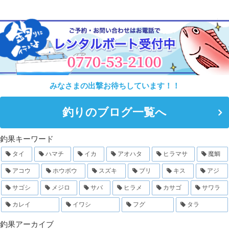
みなさまの出撃お待ちしています！！
釣りのブログ一覧へ
釣果キーワード
タイ
ハマチ
イカ
アオハタ
ヒラマサ
魔鯛
アコウ
ホウボウ
スズキ
ブリ
キス
アジ
サゴシ
メジロ
サバ
ヒラメ
カサゴ
サワラ
カレイ
イワシ
フグ
タラ
釣果アーカイブ