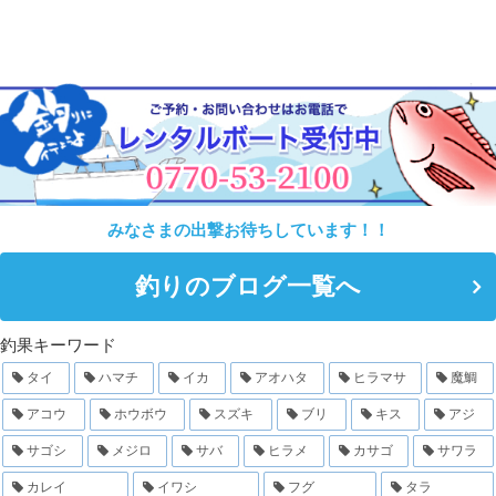
みなさまの出撃お待ちしています！！
釣りのブログ一覧へ
釣果キーワード
タイ
ハマチ
イカ
アオハタ
ヒラマサ
魔鯛
アコウ
ホウボウ
スズキ
ブリ
キス
アジ
サゴシ
メジロ
サバ
ヒラメ
カサゴ
サワラ
カレイ
イワシ
フグ
タラ