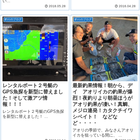
い...
2018.05.28
2016.04.28
釣りのブログ
釣りのブログ
レンタルボート２号艇の
最新釣果情報！朝から、デ
GPS魚探を新型に替えまし
イ アオリイカの釣果が爆
た！そして激アツ情
烈！夜釣りより朝昼ほうが
報！！！
アオリ釣果が凄い！真鯛、
メジロ連発！カタクチイワ
レンタルボート２号艇のGPS魚探
を新型に替えました！ ...
シベイト！ などな
ど・・・・
アオリの季節で、みなさんアオリ
イカを狙っている間に、 ...