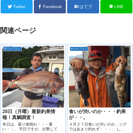
Twitter
Facebook
はてブ
LINE
関連ページ
釣りのブログ
釣りのブログ
28日（月曜）最新釣果情
食いが渋いのか・・・釣果
報！真鯛調査！
が・・。
本日は、曇り後晴れ・・・暑
４月２７日食いが渋いのか、ジグ
い・・。 平日ですが、出撃して
ではあまり釣れず・・・。 し...