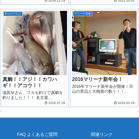
2019.11.14
2022.10.02
釣りのブログ
マリーナ情報
真鯛！！アジ！！カワハ
2016マリーナ新年会！
ギ！！アコウ！！
2016年マリーナ新年会が開催！沢
山の景品と大物賞の数々！！...
滋賀Ｍさん、フカセ釣りで真鯛を
釣りました！！！ 名古屋...
2016.07.26
2016.02.29
FAQ よくあるご質問
関連リンク