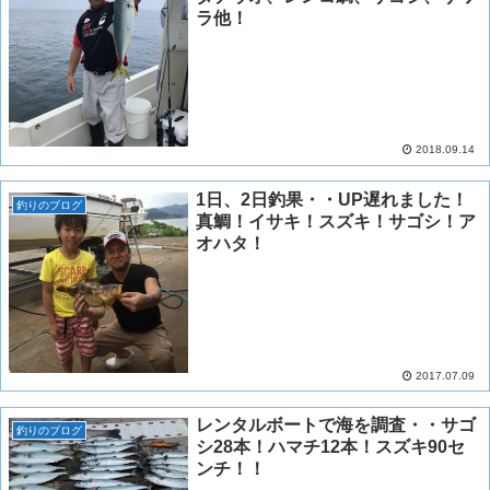
ラ他！
2018.09.14
1日、2日釣果・・UP遅れました！
釣りのブログ
真鯛！イサキ！スズキ！サゴシ！ア
オハタ！
2017.07.09
レンタルボートで海を調査・・サゴ
釣りのブログ
シ28本！ハマチ12本！スズキ90セ
ンチ！！