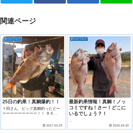
関連ページ
釣りのブログ
釣りのブログ
25日の釣果！真鯛爆釣！！
最新釣果情報！真鯛！ノッ
コミですね！さー！どこに
Ｙ田さん、ビッグ真鯛釣ったどー
ーーーーーーーーー！！ ８６...
いるでしょう？！
...
2017.03.25
2020.04.30