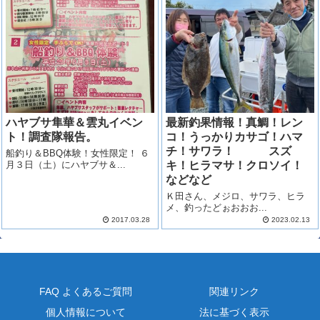
ハヤブサ隼華＆雲丸イベン
最新釣果情報！真鯛！レン
ト！調査隊報告。
コ！うっかりカサゴ！ハマ
チ！サワラ！ スズ
船釣り＆BBQ体験！女性限定！ ６
月３日（土）にハヤブサ＆...
キ！ヒラマサ！クロソイ！
などなど
Ｋ田さん、メジロ、サワラ、ヒラ
メ、釣ったどぉおおお...
2017.03.28
2023.02.13
FAQ よくあるご質問
関連リンク
個人情報について
法に基づく表示