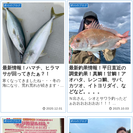
釣りのブログ
釣りのブログ
最新情報！ハマチ、ヒラマ
最新釣果情報！平日直近の
サが回ってきたぁ？！
調査釣果！真鯛！甘鯛！ア
オハタ、レンコ鯛、サバ、
寒くなってきましたね・・・冬の
海になり、荒れ荒れが続きます・...
カツオ、イトヨリダイ、な
どなど。。。。
Ｎ出さん、シオとサワラ釣ったど
ぉおおおおおおお！！！ ...
2020.12.01
2025.10.03
釣りのブログ
釣りのブログ