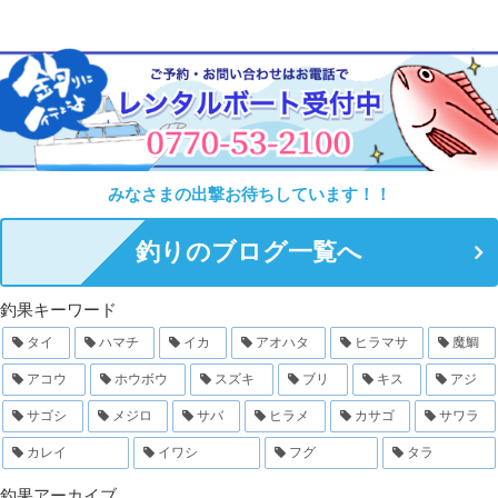
みなさまの出撃お待ちしています！！
釣りのブログ一覧へ
釣果キーワード
タイ
ハマチ
イカ
アオハタ
ヒラマサ
魔鯛
アコウ
ホウボウ
スズキ
ブリ
キス
アジ
サゴシ
メジロ
サバ
ヒラメ
カサゴ
サワラ
カレイ
イワシ
フグ
タラ
釣果アーカイブ