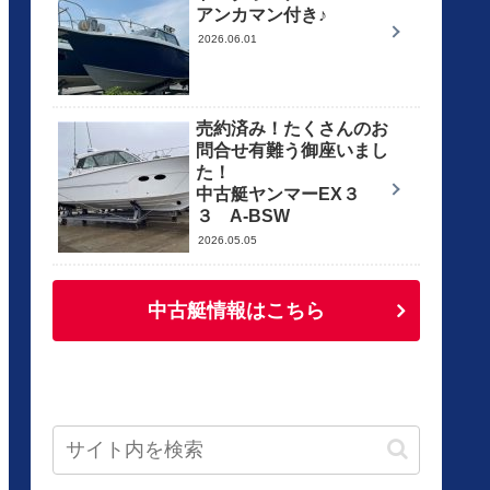
アンカマン付き♪
2026.06.01
売約済み！たくさんのお
問合せ有難う御座いまし
た！
中古艇ヤンマーEX３
３ A-BSW
2026.05.05
中古艇情報はこちら