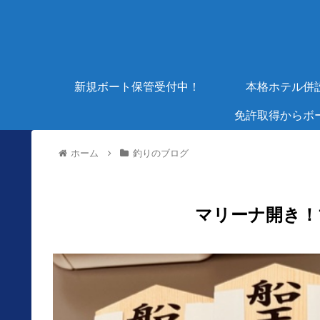
新規ボート保管受付中！
本格ホテル併
免許取得からボ
ホーム
釣りのブログ
マリーナ開き！