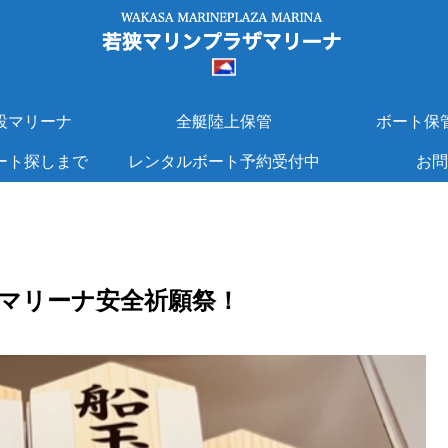
設マリーナ
全艇陸上保管
ボート保
ート探しまで
レンタルボート予約受付中
お問
マリーナ安全祈願祭！