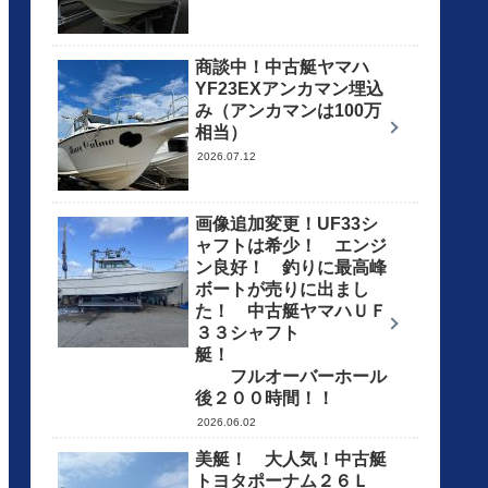
商談中！中古艇ヤマハ
YF23EXアンカマン埋込
み（アンカマンは100万
相当）
2026.07.12
画像追加変更！UF33シ
ャフトは希少！ エンジ
ン良好！ 釣りに最高峰
ボートが売りに出まし
た！ 中古艇ヤマハＵＦ
３３シャフト
艇！
フルオーバーホール
後２００時間！！
2026.06.02
美艇！ 大人気！中古艇
トヨタポーナム２６Ｌ