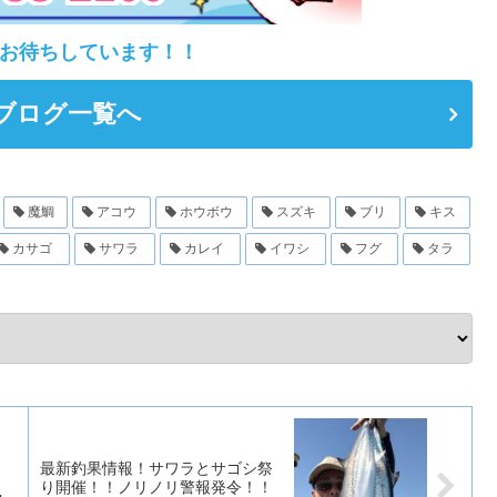
お待ちしています！！
ブログ一覧へ
魔鯛
アコウ
ホウボウ
スズキ
ブリ
キス
カサゴ
サワラ
カレイ
イワシ
フグ
タラ
最新釣果情報！サワラとサゴシ祭
、
り開催！！ノリノリ警報発令！！
・