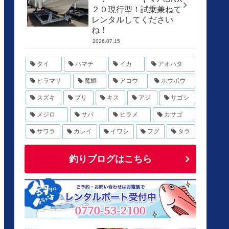
２０現行型！試乗兼ねて
レンタルしてください
ね！
2026.07.15
タイ
ハマチ
イカ
アオハタ
ヒラマサ
魔鯛
アコウ
ホウボウ
スズキ
ブリ
キス
アジ
サゴシ
メジロ
サバ
ヒラメ
カサゴ
サワラ
カレイ
イワシ
フグ
タラ
釣りブログはこちら