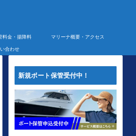
管料金・揚降料
マリーナ概要・アクセス
い合わせ
新規ボート保管受付中！