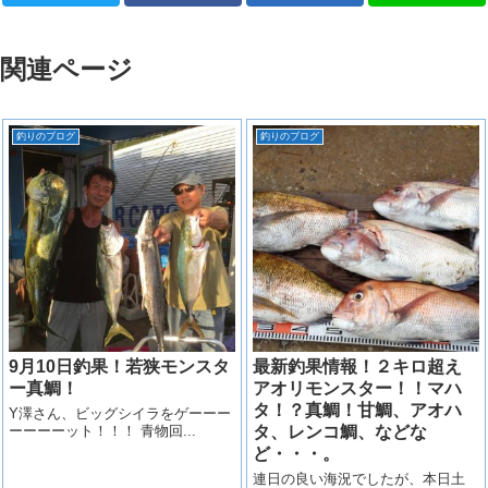
関連ページ
釣りのブログ
釣りのブログ
9月10日釣果！若狭モンスタ
最新釣果情報！２キロ超え
ー真鯛！
アオリモンスター！！マハ
タ！？真鯛！甘鯛、アオハ
Y澤さん、ビッグシイラをゲーーー
ーーーーット！！！ 青物回...
タ、レンコ鯛、などな
ど・・・。
連日の良い海況でしたが、本日土