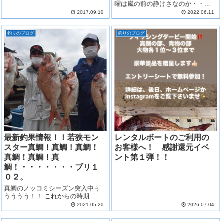
曜は嵐の前の静けさなのか・・...
2017.09.10
2022.06.11
釣りのブログ
釣りのブログ
最新釣果情報！！若狭モン
レンタルボートのご利用の
スター真鯛！真鯛！真鯛！
お客様へ！ 感謝還元イベ
真鯛！真鯛！真
ント第１弾！！
鯛！・・・・・・・ブリ１
０２。
真鯛のノッコミシーズン突入中ぅ
うううう！！ これからの時期...
2021.05.20
2026.07.04