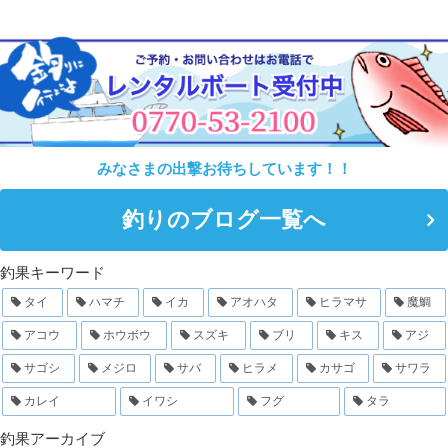
みなさまの出撃お待ちしています！！
釣りのブログ一覧へ
釣果キーワード
タイ
ハマチ
イカ
アオハタ
ヒラマサ
魔鯛
アコウ
ホウボウ
スズキ
ブリ
キス
アジ
サゴシ
メジロ
サバ
ヒラメ
カサゴ
サワラ
カレイ
イワシ
フグ
タラ
釣果アーカイブ