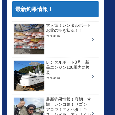
最新釣果情報！
大人気！レンタルボート
お盆の空き状況！！
2026.08.07
レンタルボート3号 新
品エンジン100馬力に換
装！
2026.08.07
最新釣果情報！真鯛！甘
鯛！レンコ鯛！サゴシ！
アコウ！アオハタ！キ
ス、シイラ、アオリイカ