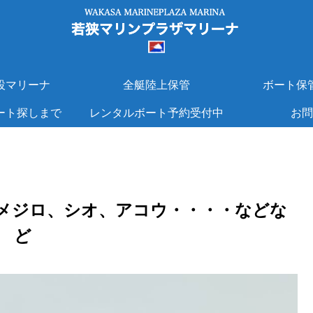
設マリーナ
全艇陸上保管
ボート保
ート探しまで
レンタルボート予約受付中
お問
メジロ、シオ、アコウ・・・・などな
ど