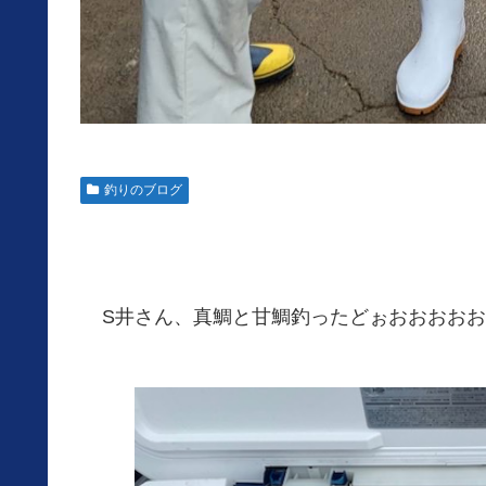
釣りのブログ
S井さん、真鯛と甘鯛釣ったどぉおおおお