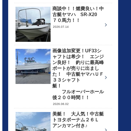
商談中！！燃費良い！中
古艇ヤマハ SR-X20
７０馬力！！
2026.07.14
画像追加変更！UF33シ
ャフトは希少！ エンジ
ン良好！ 釣りに最高峰
ボートが売りに出まし
た！ 中古艇ヤマハＵＦ
３３シャフト
艇！
フルオーバーホール
後２００時間！！
2026.06.02
美艇！ 大人気！中古艇
トヨタポーナム２６Ｌ
アンカマン付き♪