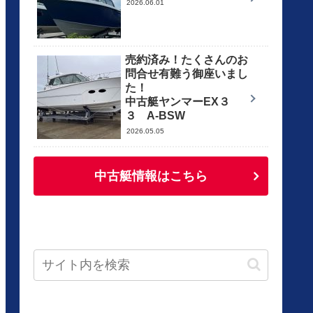
2026.06.01
売約済み！たくさんのお
問合せ有難う御座いまし
た！
中古艇ヤンマーEX３
３ A-BSW
2026.05.05
中古艇情報はこちら