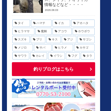
情報などなど・・・・
2026.08.03
タイ
ハマチ
イカ
アオハタ
ヒラマサ
魔鯛
アコウ
ホウボウ
スズキ
ブリ
キス
アジ
サゴシ
メジロ
サバ
ヒラメ
カサゴ
サワラ
カレイ
イワシ
フグ
タラ
釣りブログはこちら