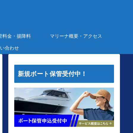
管料金・揚降料
マリーナ概要・アクセス
い合わせ
新規ボート保管受付中！