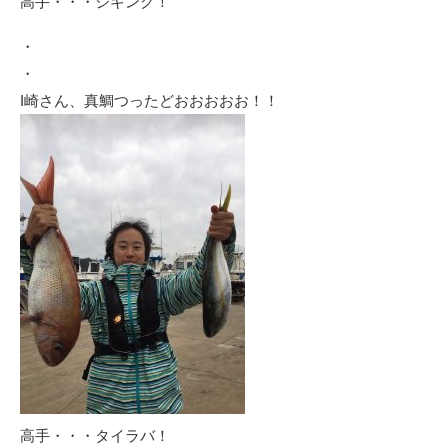
高手・・・ジギング！
・
・
I崎さん、真鯛つったどおおおおお！！
高手・・・タイラバ！