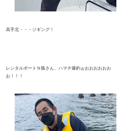
高手北・・・ジギング！
レンタルボートＮ蔭さん、ハマチ爆釣ぉおおおおおお
お！！！