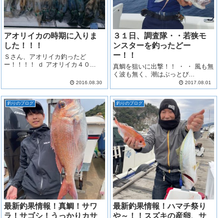
アオリイカの時期に入りま
３１日、調査隊・・若狭モ
した！！！
ンスターを釣ったどー
ー！！
Ｓさん、アオリイカ釣ったど
ー！！！！ ｄ アオリイカ４０...
真鯛を狙いに出撃！！ ・ ・ 風も無
く波も無く、潮はぶっとび...
2016.08.30
2017.08.01
釣りのブログ
釣りのブログ
最新釣果情報！真鯛！サワ
最新釣果情報！ハマチ祭り
ラ！サゴシ！うっかりカサ
や～！！スズキの産卵、サ