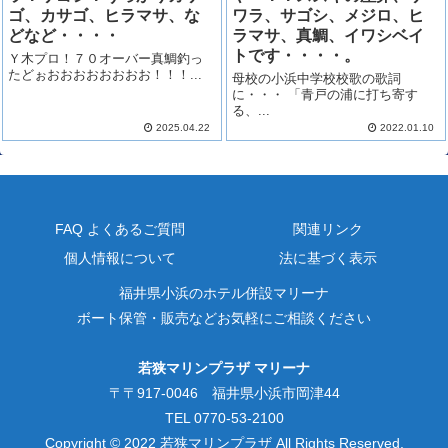
ゴ、カサゴ、ヒラマサ、な
ワラ、サゴシ、メジロ、ヒ
どなど・・・・
ラマサ、真鯛、イワシベイ
トです・・・・。
Ｙ木プロ！７０オーバー真鯛釣っ
たどぉおおおおおおおお！！！...
母校の小浜中学校校歌の歌詞
に・・・ 「青戸の浦に打ち寄す
る、...
2025.04.22
2022.01.10
FAQ よくあるご質問
関連リンク
個人情報について
法に基づく表示
福井県小浜のホテル併設マリーナ
ボート保管・販売などお気軽にご相談ください
若狭マリンプラザ マリーナ
〒〒917-0046 福井県小浜市岡津44
TEL 0770-53-2100
Copyright © 2022 若狭マリンプラザ All Rights Reserved.