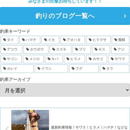
みなさまの出撃お待ちしています！！
釣りのブログ一覧へ
釣果キーワード
タイ
ハマチ
イカ
アオハタ
ヒラマサ
魔鯛
アコウ
ホウボウ
スズキ
ブリ
キス
アジ
サゴシ
メジロ
サバ
ヒラメ
カサゴ
サワラ
カレイ
イワシ
フグ
タラ
釣果アーカイブ
最新釣果情報！サワラ！ヒラメ！ハマチ！などな