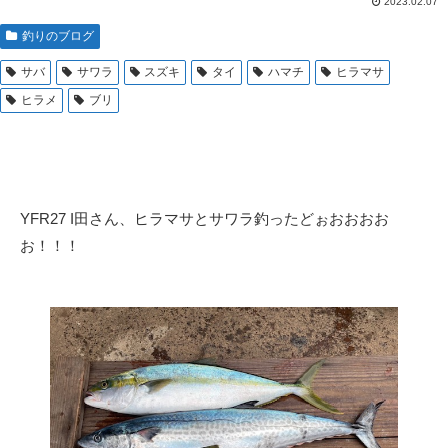
2023.02.07
釣りのブログ
サバ
サワラ
スズキ
タイ
ハマチ
ヒラマサ
ヒラメ
ブリ
YFR27 I田さん、ヒラマサとサワラ釣ったどぉおおおお
お！！！