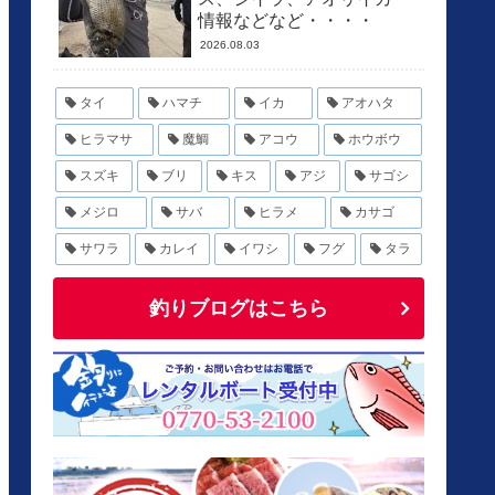
情報などなど・・・・
2026.08.03
タイ
ハマチ
イカ
アオハタ
ヒラマサ
魔鯛
アコウ
ホウボウ
スズキ
ブリ
キス
アジ
サゴシ
メジロ
サバ
ヒラメ
カサゴ
サワラ
カレイ
イワシ
フグ
タラ
釣りブログはこちら