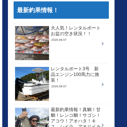
最新釣果情報！
大人気！レンタルボート
お盆の空き状況！！
2026.08.07
レンタルボート3号 新
品エンジン100馬力に換
装！
2026.08.07
最新釣果情報！真鯛！甘
鯛！レンコ鯛！サゴシ！
アコウ！アオハタ！キ
ス、シイラ、アオリイカ