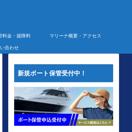
管料金・揚降料
マリーナ概要・アクセス
い合わせ
新規ボート保管受付中！