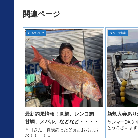
関連ページ
釣りのブログ
マリーナ情報
最新釣果情報！真鯛、レンコ鯛、
新規入会あり
甘鯛、メバル、などなど・・・・
ヤンマーDA３
とうございます。
Ｙ口さん、真鯛釣ったどぉおおおおお
お！！！！ ...