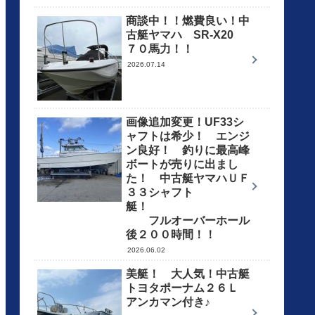
商談中！！燃費良い！中
古艇ヤマハ SR-X20
７０馬力！！
2026.07.14
画像追加変更！UF33シ
ャフトは希少！ エンジ
ン良好！ 釣りに最高峰
ボートが売りに出まし
た！ 中古艇ヤマハＵＦ
３３シャフト
艇！
フルオーバーホール
後２００時間！！
2026.06.02
美艇！ 大人気！中古艇
トヨタポーナム２６Ｌ
アンカマン付き♪