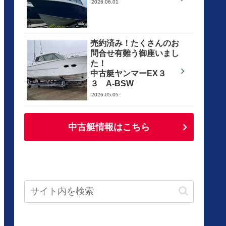
2026.06.01
売約済み！たくさんのお
問合せ有難う御座いまし
た！
中古艇ヤンマーEX３
３ A-BSW
2026.05.05
中古艇情報はこちら