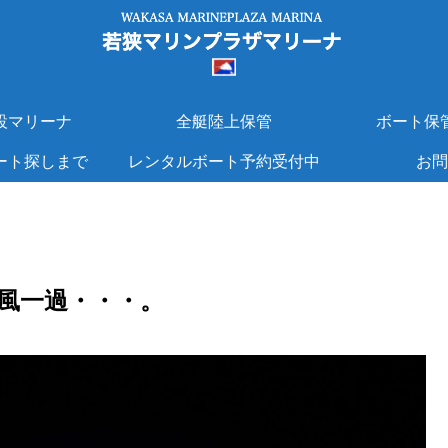
設マリーナ
全艇陸上保管
ボート保
ート探しまで
レンタルボート予約受付中
お問
風一過・・・。