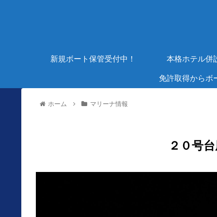
新規ボート保管受付中！
本格ホテル併
免許取得からボ
ホーム
マリーナ情報
２０号台