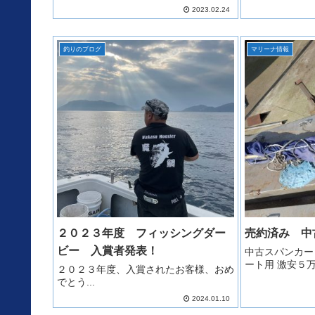
2023.02.24
釣りのブログ
マリーナ情報
２０２３年度 フィッシングダー
売約済み 中
ビー 入賞者発表！
中古スパンカー
ート用 激安
２０２３年度、入賞されたお客様、おめ
でとう...
2024.01.10