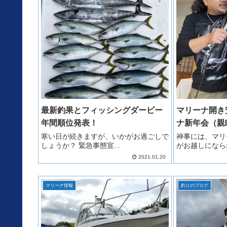
最新釣果とフィッシングダービー
マリーナ開き
年間順位発表！
ナ新年会（親睦
寒い日が続きますが、いかがお過ごしで
神事には、マリ
しょうか？ 緊急事態宣...
がお越しになられ
2021.01.20
マリーナ情報
釣りのブログ