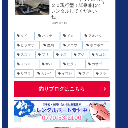
２０現行型！試乗兼ねて
レンタルしてください
ね！
2026.07.15
タイ
ハマチ
イカ
アオハタ
ヒラマサ
魔鯛
アコウ
ホウボウ
スズキ
ブリ
キス
アジ
サゴシ
メジロ
サバ
ヒラメ
カサゴ
サワラ
カレイ
イワシ
フグ
タラ
釣りブログはこちら