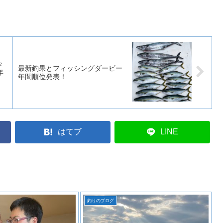
々
最新釣果とフィッシングダービー
年
年間順位発表！
はてブ
LINE
釣りのブログ