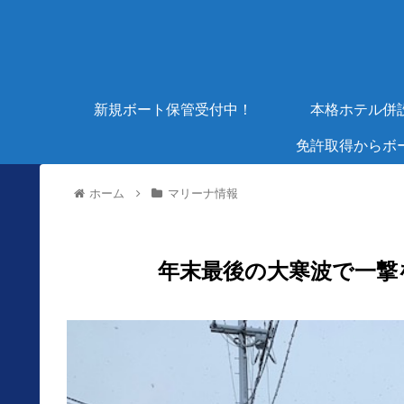
新規ボート保管受付中！
本格ホテル併
免許取得からボ
ホーム
マリーナ情報
年末最後の大寒波で一撃