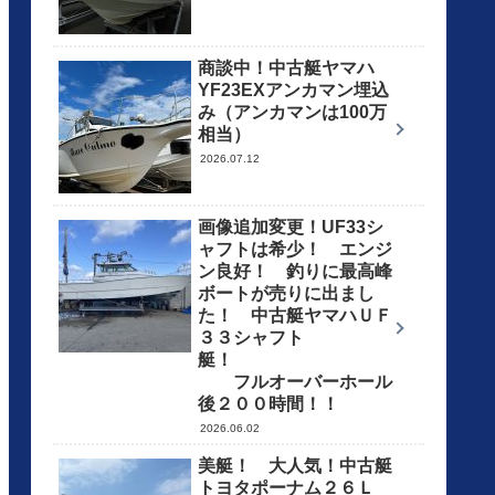
商談中！中古艇ヤマハ
YF23EXアンカマン埋込
み（アンカマンは100万
相当）
2026.07.12
画像追加変更！UF33シ
ャフトは希少！ エンジ
ン良好！ 釣りに最高峰
ボートが売りに出まし
た！ 中古艇ヤマハＵＦ
３３シャフト
艇！
フルオーバーホール
後２００時間！！
2026.06.02
美艇！ 大人気！中古艇
トヨタポーナム２６Ｌ