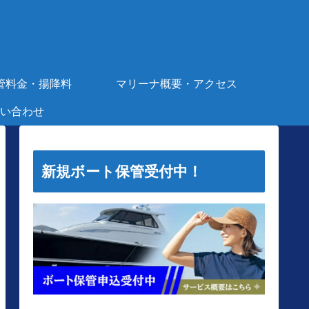
管料金・揚降料
マリーナ概要・アクセス
い合わせ
新規ボート保管受付中！