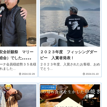
安全祈願祭 マリー
２０２３年度 フィッシングダー
会）でした｡｡｡｡｡
ビー 入賞者発表！
ーナ会員様総勢３５名様
２０２３年度、入賞されたお客様、おめ
ました...
でとう...
2024.02.26
2024.01.10
マリーナ情報