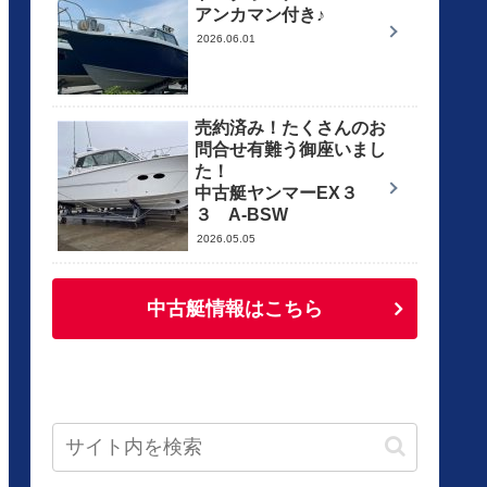
アンカマン付き♪
2026.06.01
売約済み！たくさんのお
問合せ有難う御座いまし
た！
中古艇ヤンマーEX３
３ A-BSW
2026.05.05
中古艇情報はこちら