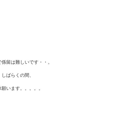
で係留は難しいです・・。
、しばらくの間、
承願います。。。。。