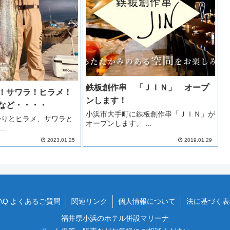
鉄板創作串 「ＪＩＮ」 オープ
！サワラ！ヒラメ！
ンします！
など・・・・
小浜市大手町に鉄板創作串「ＪＩＮ」が
かりとヒラメ、サワラと
オープンします。 ...
.
2023.01.25
2019.01.29
AQ よくあるご質問
関連リンク
個人情報について
法に基づく表
福井県小浜のホテル併設マリーナ