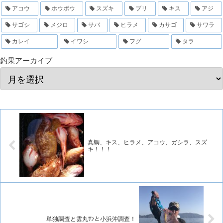
アコウ
ホウボウ
スズキ
ブリ
キス
アジ
サゴシ
メジロ
サバ
ヒラメ
カサゴ
サワラ
カレイ
イワシ
フグ
タラ
釣果アーカイブ
真鯛、キス、ヒラメ、アコウ、ガシラ、スズ
キ！！！
単独調査と雲丸ｻﾝと小浜沖調査！