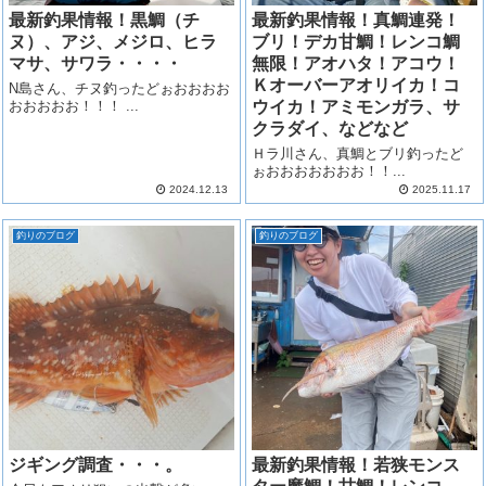
最新釣果情報！黒鯛（チ
最新釣果情報！真鯛連発！
ヌ）、アジ、メジロ、ヒラ
ブリ！デカ甘鯛！レンコ鯛
マサ、サワラ・・・・
無限！アオハタ！アコウ！
Ｋオーバーアオリイカ！コ
N島さん、チヌ釣ったどぉおおおお
おおおおお！！！ ...
ウイカ！アミモンガラ、サ
クラダイ、などなど
Ｈラ川さん、真鯛とブリ釣ったど
ぉおおおおおおお！！...
2024.12.13
2025.11.17
釣りのブログ
釣りのブログ
ジギング調査・・・。
最新釣果情報！若狭モンス