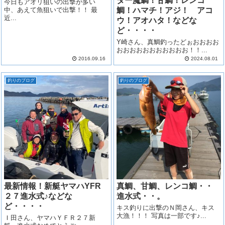
ター魔鯛！甘鯛！レンコ
今日もアオリ狙いの出撃が多い
中、あえて魚狙いで出撃！！ 最
鯛！ハマチ！アジ！ アコ
近...
ウ！アオハタ！などな
ど・・・・
Y崎さん、真鯛釣ったどぉおおおお
おおおおおおおおおおお！！...
2016.09.16
2024.08.01
釣りのブログ
釣りのブログ
最新情報！新艇ヤマハYFR
真鯛、甘鯛、レンコ鯛・・
２７進水式♪などな
進水式・・。
ど・・・・
キス釣りに出撃のＮ岡さん、キス
大漁！！！ 写真は一部です♪...
Ｉ田さん、ヤマハＹＦＲ２７新