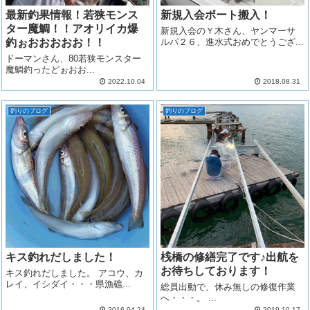
最新釣果情報！若狭モンス
新規入会ボート搬入！
ター魔鯛！！アオリイカ爆
新規入会のＹ木さん、ヤンマーサ
釣ぉおおおおお！！
ルパ２６、進水式おめでとうござ...
ドーマンさん、80若狭モンスター
魔鯛釣ったどぉおお...
2022.10.04
2018.08.31
釣りのブログ
釣りのブログ
キス釣れだしました！
桟橋の修繕完了です♪出航を
お待ちしております！
キス釣れだしました。 アコウ、カ
レイ、イシダイ・・・県漁礁...
総員出動で、休み無しの修復作業
へ・・・。 ...
2016.04.24
2019.10.17