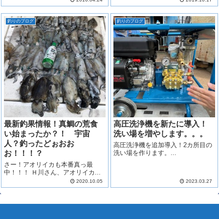
釣りのブログ
釣りのブログ
最新釣果情報！真鯛の荒食
高圧洗浄機を新たに導入！
い始まったか？！ 宇宙
洗い場を増やします。。。
人？釣ったどぉおお
高圧洗浄機を追加導入！2カ所目の
お！！！？
洗い場を作ります。...
さー！アオリイカも本番真っ最
中！！！ Ｈ川さん、アオリイカ...
2020.10.05
2023.03.27