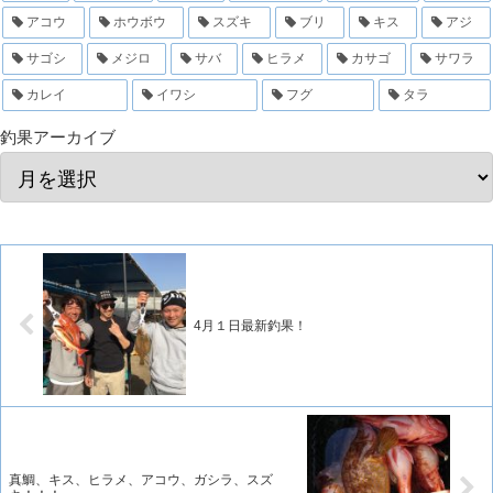
アコウ
ホウボウ
スズキ
ブリ
キス
アジ
サゴシ
メジロ
サバ
ヒラメ
カサゴ
サワラ
カレイ
イワシ
フグ
タラ
釣果アーカイブ
4月１日最新釣果！
真鯛、キス、ヒラメ、アコウ、ガシラ、スズ