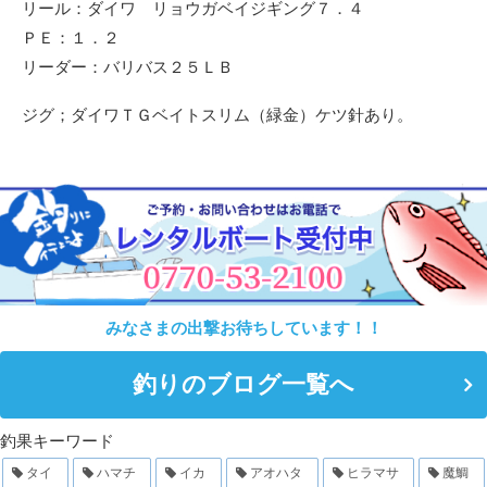
リール：ダイワ リョウガベイジギング７．４
ＰＥ：１．２
リーダー：バリバス２５ＬＢ
ジグ；ダイワＴＧベイトスリム（緑金）ケツ針あり。
みなさまの出撃お待ちしています！！
釣りのブログ一覧へ
釣果キーワード
タイ
ハマチ
イカ
アオハタ
ヒラマサ
魔鯛