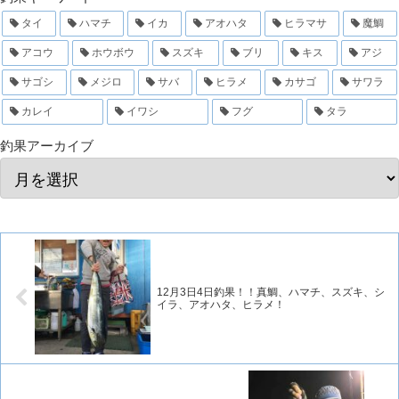
タイ
ハマチ
イカ
アオハタ
ヒラマサ
魔鯛
アコウ
ホウボウ
スズキ
ブリ
キス
アジ
サゴシ
メジロ
サバ
ヒラメ
カサゴ
サワラ
カレイ
イワシ
フグ
タラ
釣果アーカイブ
12月3日4日釣果！！真鯛、ハマチ、スズキ、シ
イラ、アオハタ、ヒラメ！