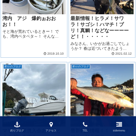
湾内 アジ 爆釣ぉおお
最新情報！ヒラメ！サワ
お！！
ラ！サゴシ！ハマチ！ブ
リ！真鯛！などなーーーー
そと海が荒れているときー！ で
も、湾内ベタベタ～！ そんな...
ど！！・・・・・
みなさん、いかがお過ごしでしょ
うか？ 春は近づいてきたよう...
2019.10.10
2021.02.12
釣りのブログ
釣りのブログ
マリーナ新規入会ありがと
最新釣果情報！！ 極太サ
釣りブログ
アクセス
TEL
sidemenu