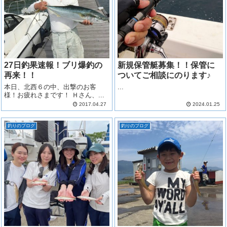
27日釣果速報！ブリ爆釣の
新規保管艇募集！！保管に
再来！！
ついてご相談にのります♪
本日、北西６の中、出撃のお客
...
様！お疲れさまです！ Ｈさん、...
2017.04.27
2024.01.25
釣りのブログ
釣りのブログ