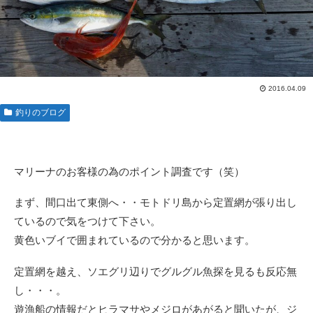
2016.04.09
釣りのブログ
マリーナのお客様の為のポイント調査です（笑）
まず、間口出て東側へ・・モトドリ島から定置網が張り出し
ているので気をつけて下さい。
黄色いブイで囲まれているので分かると思います。
定置網を越え、ソエグリ辺りでグルグル魚探を見るも反応無
し・・・。
遊漁船の情報だとヒラマサやメジロがあがると聞いたが、ジ