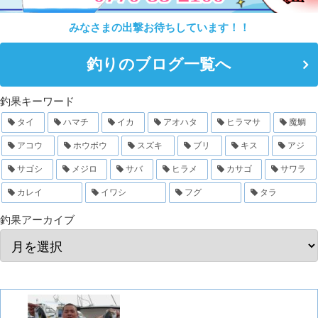
みなさまの出撃お待ちしています！！
釣りのブログ一覧へ
釣果キーワード
タイ
ハマチ
イカ
アオハタ
ヒラマサ
魔鯛
アコウ
ホウボウ
スズキ
ブリ
キス
アジ
サゴシ
メジロ
サバ
ヒラメ
カサゴ
サワラ
カレイ
イワシ
フグ
タラ
釣果アーカイブ