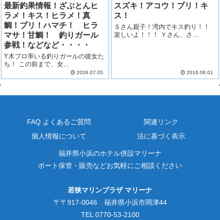
最新釣果情報！ざぶとんヒ
スズキ！アコウ！ブリ！キ
ラメ！キス！ヒラメ！真
ス！
鯛！ブリ！ハマチ！ ヒラ
Ｓさん親子！湾内でキス釣り！！
マサ！甘鯛！ 釣りガール
楽しいよ！！！ Ｙさん、さ...
参戦！などなど・・・・
Y木プロ率いる釣りガールの彼女た
ち！ この前まで、女...
2026.07.05
2016.06.01
FAQ よくあるご質問
関連リンク
個人情報について
法に基づく表示
福井県小浜のホテル併設マリーナ
ボート保管・販売などお気軽にご相談ください
若狭マリンプラザ マリーナ
〒〒917-0046 福井県小浜市岡津44
TEL 0770-53-2100