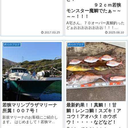
９２ｃｍ若狭
モンスター魔鯛でたぁ～～
～～！！！
A宅さん、７０オーバー真鯛釣った
どぉおおおおおおおお！！！...
2017.03.25
2025.08.10
釣りのブログ
釣りのブログ
若狭マリンプラザマリーナ
最新釣果！！真鯛！！甘
所属！００７号！
鯛！レンコ鯛！スズキ！ア
コウ！アオハタ！ホウボ
新規マリーナのお客様にご紹介し
ます。 はじめまして！若狭マ...
ウ！・・・・などなど！