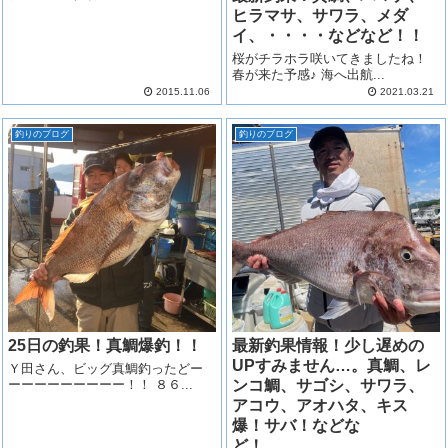
ヒラマサ、サワラ、メダ
イ、・・・・などなど！！
桜がチラホラ咲いてきましたね！
春が来た予感♪ 海へ出航...
2015.11.06
2021.03.21
釣りのブログ
釣りのブログ
25日の釣果！真鯛爆釣！！
最新釣果情報！少し遅めの
UPすみません…。真鯛、レ
Ｙ田さん、ビッグ真鯛釣ったどー
ーーーーーーーーー！！ ８６...
ンコ鯛、サゴシ、サワラ、
アコウ、アオハタ、キス
爆！サバ！などな
ど！