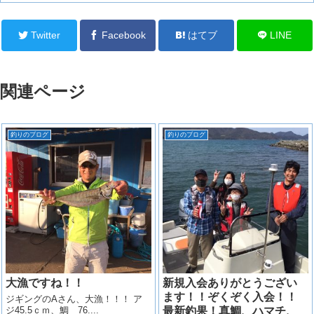
Twitter
Facebook
はてブ
LINE
関連ページ
釣りのブログ
釣りのブログ
大漁ですね！！
新規入会ありがとうござい
ます！！ぞくぞく入会！！
ジギングのAさん、大漁！！！ ア
ジ45.5ｃｍ、鯛 76....
最新釣果！真鯛、ハマチ、