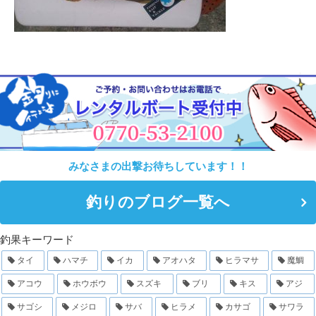
みなさまの出撃お待ちしています！！
釣りのブログ一覧へ
釣果キーワード
タイ
ハマチ
イカ
アオハタ
ヒラマサ
魔鯛
アコウ
ホウボウ
スズキ
ブリ
キス
アジ
サゴシ
メジロ
サバ
ヒラメ
カサゴ
サワラ