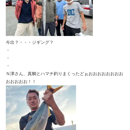
今出？・・・ジギング？
・
・
・
Ｎ津さん、真鯛とハマチ釣りまくったどぉおおおおおおおお
おおおおお！！