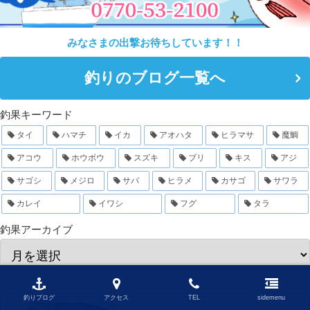
みなさまの出撃お待ちしています！！
釣りのブログ一覧へ
釣果キーワード
タイ
ハマチ
イカ
アオハタ
ヒラマサ
魔鯛
アコウ
ホウボウ
スズキ
ブリ
キス
アジ
サゴシ
メジロ
サバ
ヒラメ
カサゴ
サワラ
カレイ
イワシ
フグ
タラ
釣果アーカイブ
釣りブログ
アクセス
TEL
sidemenu