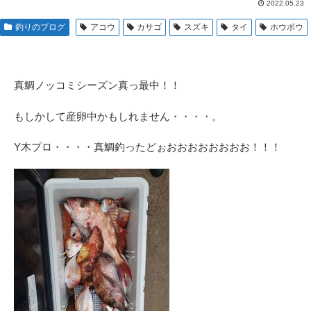
2022.05.23
釣りのブログ
アコウ
カサゴ
スズキ
タイ
ホウボウ
真鯛ノッコミシーズン真っ最中！！
もしかして産卵中かもしれません・・・・。
Y木プロ・・・・真鯛釣ったどぉおおおおおおおお！！！