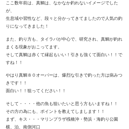
ここ数年前は、真鯛は、なかなか釣れないイメージでした
が、
生息域や習性など、段々と分かってきてましたので人気の釣
りになってきました！
また、釣り方も、タイラバが中心で、研究され、真鯛が釣れ
まくる現象がおこってます。
そして真鯛は赤くて縁起もいい！引きも強くて面白い！！で
すね！！
やはり真鯛８０オーバーは、爆烈な引きで釣った方は病みつ
きです！！
面白い！！狙ってください！！
そして・・・・他の魚も狙いたいと思う方もいますね！！
その方の為にも、ポイントを教えてしまします！！
まず、キス・・・マリンプラザ桟橋沖・勢浜・海釣り公園
横、泊、南側河口