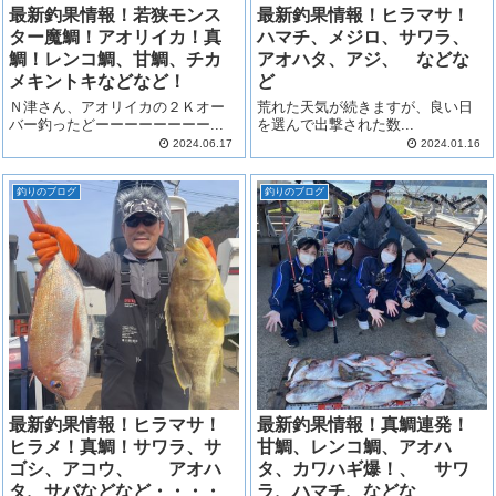
最新釣果情報！若狭モンス
最新釣果情報！ヒラマサ！
ター魔鯛！アオリイカ！真
ハマチ、メジロ、サワラ、
鯛！レンコ鯛、甘鯛、チカ
アオハタ、アジ、 などな
メキントキなどなど！
ど
Ｎ津さん、アオリイカの２Ｋオー
荒れた天気が続きますが、良い日
バー釣ったどーーーーーーーー...
を選んで出撃された数...
2024.06.17
2024.01.16
釣りのブログ
釣りのブログ
最新釣果情報！ヒラマサ！
最新釣果情報！真鯛連発！
ヒラメ！真鯛！サワラ、サ
甘鯛、レンコ鯛、アオハ
ゴシ、アコウ、 アオハ
タ、カワハギ爆！、 サワ
タ、サバなどなど・・・・
ラ、ハマチ、などな