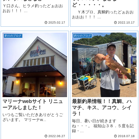
ど・・・・・。
Ｙ口さん、ヒラメ釣ったどぉおお
おお！！！ ...
Ｙ木プロ、真鯛釣ったどぉおお
おおお！！！ ...
2025.02.17
2022.10.17
釣りのブログ
釣りのブログ
マリーナwebサイト リニュ
最新釣果情報！！真鯛、ハ
ーアルしました！
マチ、キス、アコウ、シイ
ラ！
いつもご覧いただきありがとうご
ざいます。 マリーナw...
毎日、暑い日が続きます
ね・・・。 福知山３８．５度を記
録・...
2022.06.27
2018.07.18