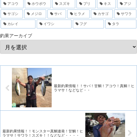
アコウ
ホウボウ
スズキ
ブリ
キス
アジ
サゴシ
メジロ
サバ
ヒラメ
カサゴ
サワラ
カレイ
イワシ
フグ
タラ
釣果アーカイブ
最新釣果情報！！サバ！甘鯛！アコウ！真鯛！ヒ
ラマサ！などなど・・
最新釣果情報！！モンスター真鯛連発！甘鯛！ヒ
ラマサ！サワラ！スズキ！！などなど・・・・