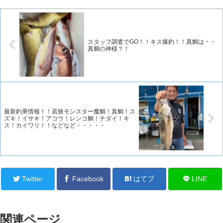
スタッフ調査でGO！！キス爆釣！！真鯛は・・
真鯛の神様？！
最新釣果情報！！若狭モンスター魔鯛！真鯛！ス
ズキ！イサキ！アコウ！レンコ鯛！チダイ！キ
ス！カイワリ！！などなど・・・・・
Twitter
Facebook
はてブ
LINE
関連ページ