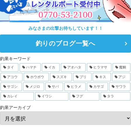
みなさまの出撃お待ちしています！！
釣りのブログ一覧へ
釣果キーワード
タイ
ハマチ
イカ
アオハタ
ヒラマサ
魔鯛
アコウ
ホウボウ
スズキ
ブリ
キス
アジ
サゴシ
メジロ
サバ
ヒラメ
カサゴ
サワラ
カレイ
イワシ
フグ
タラ
釣果アーカイブ