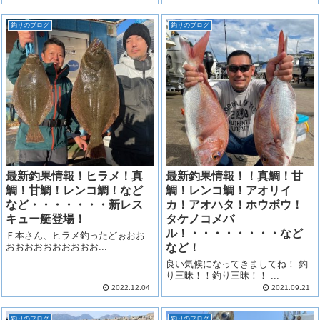
釣りのブログ
釣りのブログ
最新釣果情報！ヒラメ！真
最新釣果情報！！真鯛！甘
鯛！甘鯛！レンコ鯛！など
鯛！レンコ鯛！アオリイ
など・・・・・・・新レス
カ！アオハタ！ホウボウ！
キュー艇登場！
タケノコメバ
ル！・・・・・・・・など
Ｆ本さん、ヒラメ釣ったどぉおお
おおおおおおおおおお...
など！
良い気候になってきましてね！ 釣
り三昧！！釣り三昧！！ ...
2022.12.04
2021.09.21
釣りのブログ
釣りのブログ