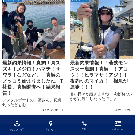
最新釣果情報！真鯛！真ス
最新釣果情報！！若狭モン
ズキ！メジロ！ハマチ！サ
スター魔鯛！真鯛！！アコ
ワラ！などなど、 真鯛の
ウ！！ヒラマサ！アジ！！
ノッコミ始まりましたね！T
夜釣りのマイカ！！根魚が
社長、真鯛調査へ！結果報
連発！！！
告！
暑い日々が続きますね！ 4連休はい
かがお過ごしだったでしょ...
レンタルボートのＩ藤さん、真鯛
釣ったどぉお...
2023.03.31
2021.07.28
釣りブログ
アクセス
TEL
sidemenu