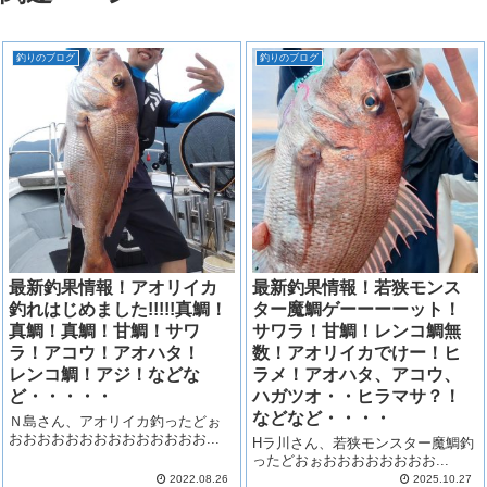
釣りのブログ
釣りのブログ
最新釣果情報！アオリイカ
最新釣果情報！若狭モンス
釣れはじめました!!!!!真鯛！
ター魔鯛ゲーーーーット！
真鯛！真鯛！甘鯛！サワ
サワラ！甘鯛！レンコ鯛無
ラ！アコウ！アオハタ！
数！アオリイカでけー！ヒ
レンコ鯛！アジ！などな
ラメ！アオハタ、アコウ、
ど・・・・・
ハガツオ・・ヒラマサ？！
などなど・・・・
Ｎ島さん、アオリイカ釣ったどぉ
おおおおおおおおおおおおおお...
Hラ川さん、若狭モンスター魔鯛釣
ったどおぉおおおおおおおお...
2022.08.26
2025.10.27