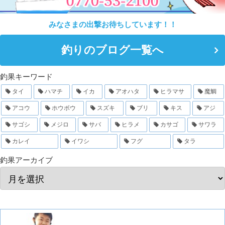
みなさまの出撃お待ちしています！！
釣りのブログ一覧へ
釣果キーワード
タイ
ハマチ
イカ
アオハタ
ヒラマサ
魔鯛
アコウ
ホウボウ
スズキ
ブリ
キス
アジ
サゴシ
メジロ
サバ
ヒラメ
カサゴ
サワラ
カレイ
イワシ
フグ
タラ
釣果アーカイブ