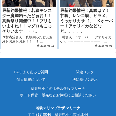
最新釣果情報！若狭モンス
最新釣果情報！真鯛は？！
ター魔鯛釣ったどぉお！！
甘鯛、レンコ鯛、ヒラメ、
真鯛祭り開催中！！ブリも
うっかりカサゴ、 Kオーバ
いますね！！マグロもこっ
ー！アオリイカなどな
そりいます・・・。
ど。。。。。
Ｎ村憲治さん、真鯛釣ったどぉお
T村さん、Kオーバー アオリイカ
おおおおおおお！！！！ ...
ゲットーーーーーーーーー！...
2026.05.11
2026.06.01
FAQ よくあるご質問
関連リンク
個人情報について
法に基づく表示
福井県小浜のホテル併設マリーナ
ボート保管・販売などお気軽にご相談ください
若狭マリンプラザ マリーナ
〒〒917-0046 福井県小浜市岡津44