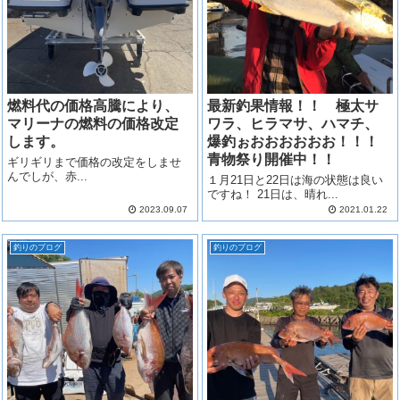
燃料代の価格高騰により、
最新釣果情報！！ 極太サ
マリーナの燃料の価格改定
ワラ、ヒラマサ、ハマチ、
します。
爆釣ぉおおおおおお！！！
青物祭り開催中！！
ギリギリまで価格の改定をしませ
んでしが、赤...
１月21日と22日は海の状態は良い
ですね！ 21日は、晴れ...
2023.09.07
2021.01.22
釣りのブログ
釣りのブログ