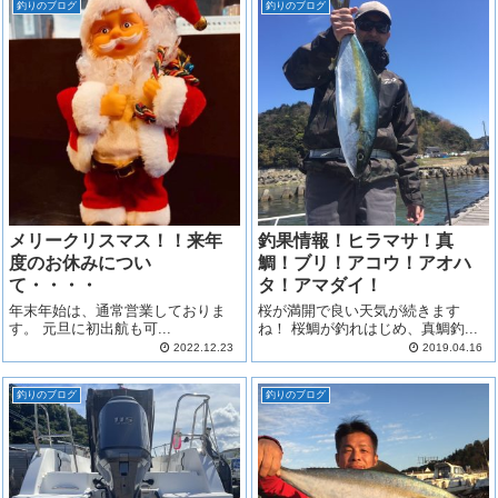
釣りのブログ
釣りのブログ
メリークリスマス！！来年
釣果情報！ヒラマサ！真
度のお休みについ
鯛！ブリ！アコウ！アオハ
て・・・・
タ！アマダイ！
年末年始は、通常営業しておりま
桜が満開で良い天気が続きます
す。 元旦に初出航も可...
ね！ 桜鯛が釣れはじめ、真鯛釣...
2022.12.23
2019.04.16
釣りのブログ
釣りのブログ