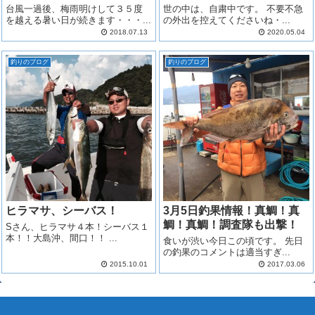
台風一過後、梅雨明けして３５度
世の中は、自粛中です。 不要不急
を越える暑い日が続きます・・・...
の外出を控えてくださいね・...
2018.07.13
2020.05.04
釣りのブログ
釣りのブログ
ヒラマサ、シーバス！
3月5日釣果情報！真鯛！真
鯛！真鯛！調査隊も出撃！
Sさん、ヒラマサ４本！シーバス１
本！！大島沖、間口！！ ...
食いが渋い今日この頃です。 先日
の釣果のコメントは適当すぎ...
2015.10.01
2017.03.06