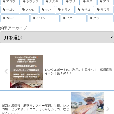
アコウ
ホウボウ
スズキ
ブリ
キス
アジ
サゴシ
メジロ
サバ
ヒラメ
カサゴ
サワラ
カレイ
イワシ
フグ
タラ
釣果アーカイブ
レンタルボートのご利用のお客様へ！ 感謝還元
イベント第１弾！！
最新釣果情報！若狭モンスター魔鯛、甘鯛、レン
コ鯛、ヒラマサ、アコウ、うっかりカサゴ、など
など。。。。