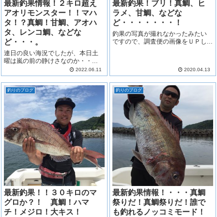
最新釣果情報！２キロ超え
最新釣果！ブリ！真鯛、ヒ
アオリモンスター！！マハ
ラメ、甘鯛、などな
タ！？真鯛！甘鯛、アオハ
ど・・・・・・・！
タ、レンコ鯛、などな
釣果の写真が撮れなかったみたい
ど・・・。
ですので、調査便の画像をＵＰし...
連日の良い海況でしたが、本日土
曜は嵐の前の静けさなのか・・...
2022.06.11
2020.04.13
釣りのブログ
釣りのブログ
最新釣果！！３０キロのマ
最新釣果情報！・・・真鯛
グロか？！ 真鯛！ハマ
祭りだ！真鯛祭りだ！誰で
チ！メジロ！大キス！
も釣れるノッコミモード！