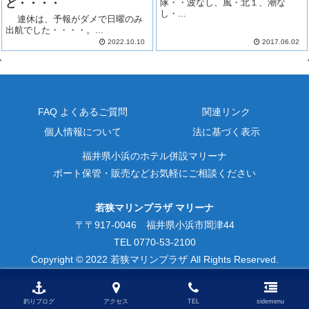
ど・・・・
隊・・波なし、風・北１、潮な
し・...
連休は、予報がダメで日曜のみ
出航でした・・・・。...
2022.10.10
2017.06.02
FAQ よくあるご質問
関連リンク
個人情報について
法に基づく表示
福井県小浜のホテル併設マリーナ
ボート保管・販売などお気軽にご相談ください
若狭マリンプラザ マリーナ
〒〒917-0046 福井県小浜市岡津44
TEL 0770-53-2100
Copyright © 2022 若狭マリンプラザ All Rights Reserved.
釣りブログ
アクセス
TEL
sidemenu