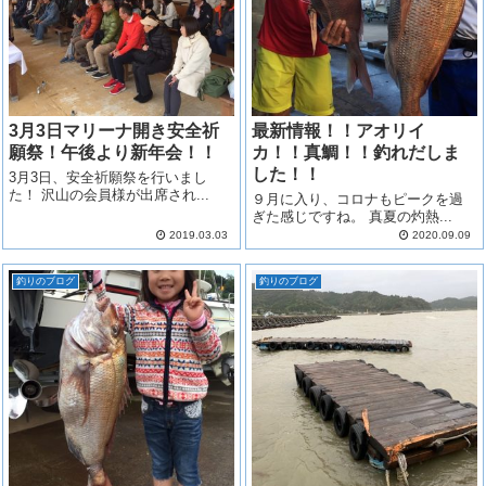
3月3日マリーナ開き安全祈
最新情報！！アオリイ
願祭！午後より新年会！！
カ！！真鯛！！釣れだしま
した！！
3月3日、安全祈願祭を行いまし
た！ 沢山の会員様が出席され...
９月に入り、コロナもピークを過
ぎた感じですね。 真夏の灼熱...
2019.03.03
2020.09.09
釣りのブログ
釣りのブログ