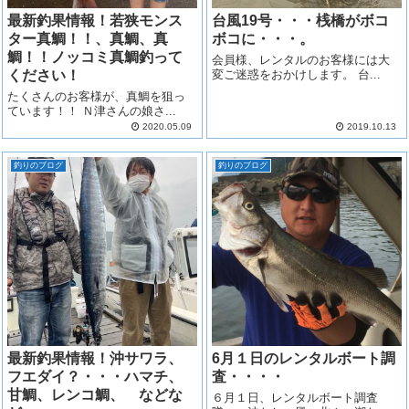
最新釣果情報！若狭モンス
台風19号・・・桟橋がボコ
ター真鯛！！、真鯛、真
ボコに・・・。
鯛！！ノッコミ真鯛釣って
会員様、レンタルのお客様には大
ください！
変ご迷惑をおかけします。 台...
たくさんのお客様が、真鯛を狙っ
ています！！ Ｎ津さんの娘さ...
2020.05.09
2019.10.13
釣りのブログ
釣りのブログ
最新釣果情報！沖サワラ、
6月１日のレンタルボート調
フエダイ？・・・ハマチ、
査・・・・
甘鯛、レンコ鯛、 などな
６月１日、レンタルボート調査