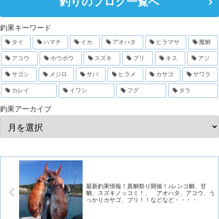
釣りのブログ一覧へ
釣果キーワード
タイ
ハマチ
イカ
アオハタ
ヒラマサ
魔鯛
アコウ
ホウボウ
スズキ
ブリ
キス
アジ
サゴシ
メジロ
サバ
ヒラメ
カサゴ
サワラ
カレイ
イワシ
フグ
タラ
釣果アーカイブ
最新釣果情報！真鯛祭り開催！♪レンコ鯛、甘
鯛、スズキノッコミ！、 アオハタ、アコウ、う
っかりカサゴ、ブリ！！などなど・・・・