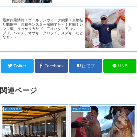
最新釣果情報！ゴールデンウィーク釣果！真鯛祭
り開催中！若狭モンスター魔鯛でた～！甘鯛！レ
ンコ鯛、うっかりカサゴ、アオハタ、アコウ、
ブリ、ハマチ、オサキ、クロソイ、スズキ！など
など・・
Twitter
Facebook
はてブ
LINE
関連ページ
釣りのブログ
釣りのブログ