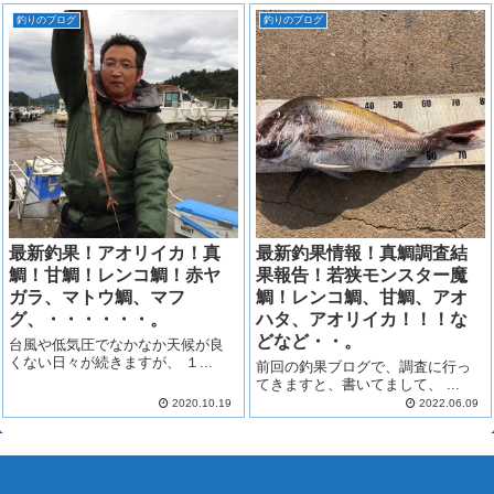
釣りのブログ
釣りのブログ
最新釣果！アオリイカ！真
最新釣果情報！真鯛調査結
鯛！甘鯛！レンコ鯛！赤ヤ
果報告！若狭モンスター魔
ガラ、マトウ鯛、マフ
鯛！レンコ鯛、甘鯛、アオ
グ、・・・・・・。
ハタ、アオリイカ！！！な
どなど・・。
台風や低気圧でなかなか天候が良
くない日々が続きますが、 １...
前回の釣果ブログで、調査に行っ
てきますと、書いてまして、 ...
2020.10.19
2022.06.09