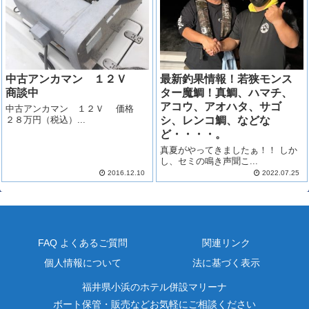
中古アンカマン １２Ｖ
最新釣果情報！若狭モンス
商談中
ター魔鯛！真鯛、ハマチ、
アコウ、アオハタ、サゴ
中古アンカマン １２Ｖ 価格
２８万円（税込）...
シ、レンコ鯛、などな
ど・・・・。
真夏がやってきましたぁ！！ しか
し、セミの鳴き声聞こ...
2016.12.10
2022.07.25
FAQ よくあるご質問
関連リンク
個人情報について
法に基づく表示
福井県小浜のホテル併設マリーナ
ボート保管・販売などお気軽にご相談ください