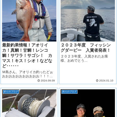
最新釣果情報！アオリイ
２０２３年度 フィッシン
カ！真鯛！甘鯛！レンコ
グダービー 入賞者発表！
鯛！サワラ！サゴシ！ カ
２０２３年度、入賞されたお客
マス！キス！シオ！などな
様、おめでとう...
ど･･････
Ｍ島さん、アオリイカ釣ったどぉ
おおおおおおおおおおお！！！...
2024.09.09
2024.01.10
釣りのブログ
釣りのブログ