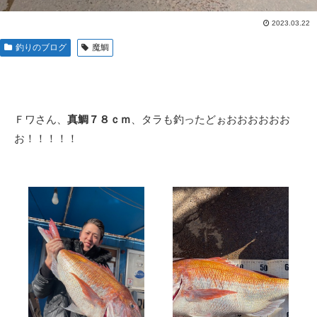
2023.03.22
釣りのブログ
魔鯛
Ｆワさん、
真鯛７８ｃｍ
、タラも釣ったどぉおおおおおお
お！！！！！