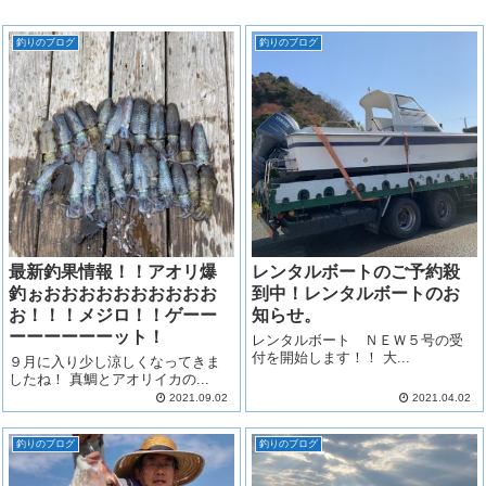
釣りのブログ
釣りのブログ
最新釣果情報！！アオリ爆
レンタルボートのご予約殺
釣ぉおおおおおおおおおお
到中！レンタルボートのお
お！！！メジロ！！ゲーー
知らせ。
ーーーーーーット！
レンタルボート ＮＥＷ５号の受
付を開始します！！ 大...
９月に入り少し涼しくなってきま
したね！ 真鯛とアオリイカの...
2021.09.02
2021.04.02
釣りのブログ
釣りのブログ