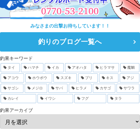
みなさまの出撃お待ちしています！！
釣りのブログ一覧へ
釣果キーワード
タイ
ハマチ
イカ
アオハタ
ヒラマサ
魔鯛
アコウ
ホウボウ
スズキ
ブリ
キス
アジ
サゴシ
メジロ
サバ
ヒラメ
カサゴ
サワラ
カレイ
イワシ
フグ
タラ
釣果アーカイブ