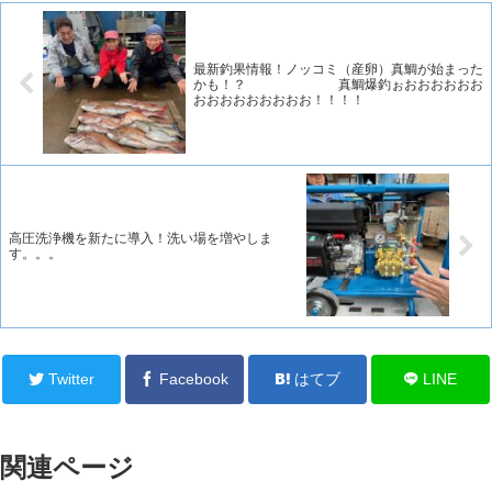
最新釣果情報！ノッコミ（産卵）真鯛が始まった
かも！？ 真鯛爆釣ぉおおおおおお
おおおおおおおおお！！！！
高圧洗浄機を新たに導入！洗い場を増やしま
す。。。
Twitter
Facebook
はてブ
LINE
関連ページ