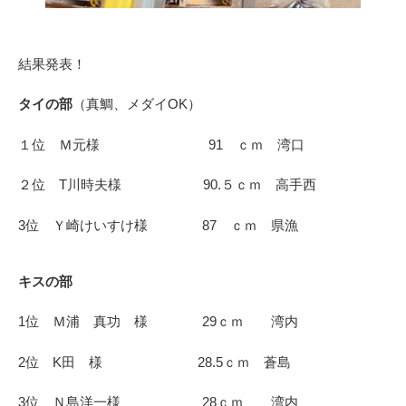
結果発表！
タイの部
（真鯛、メダイOK）
１位 Ｍ元様 91 ｃｍ 湾口
２位 T川時夫様 90.５ｃｍ 高手西
3位 Ｙ崎けいすけ様 87 ｃｍ 県漁
キスの部
1位 Ｍ浦 真功 様 29ｃｍ 湾内
2位 K田 様 28.5ｃｍ 蒼島
3位 Ｎ島洋一様 28ｃｍ 湾内