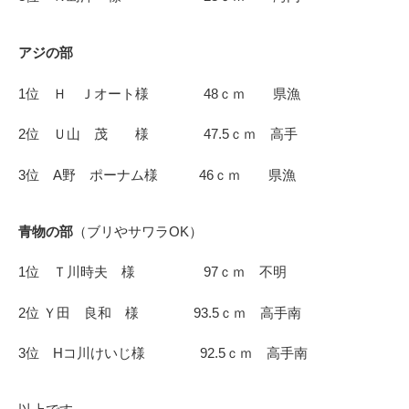
アジの部
1位 Ｈ Ｊオート様 48ｃｍ 県漁
2位 Ｕ山 茂 様 47.5ｃｍ 高手
3位 A野 ポーナム様 46ｃｍ 県漁
青物の部
（ブリやサワラOK）
1位 Ｔ川時夫 様 97ｃｍ 不明
2位 Ｙ田 良和 様 93.5ｃｍ 高手南
3位 Hコ川けいじ様 92.5ｃｍ 高手南