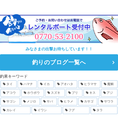
みなさまの出撃お待ちしています！！
釣りのブログ一覧へ
釣果キーワード
タイ
ハマチ
イカ
アオハタ
ヒラマサ
魔鯛
アコウ
ホウボウ
スズキ
ブリ
キス
アジ
サゴシ
メジロ
サバ
ヒラメ
カサゴ
サワラ
カレイ
イワシ
フグ
タラ