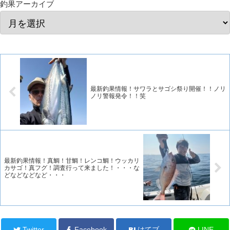
釣果アーカイブ
最新釣果情報！サワラとサゴシ祭り開催！！ノリ
ノリ警報発令！！笑
最新釣果情報！真鯛！甘鯛！レンコ鯛！ウッカリ
カサゴ！真フグ！調査行って来ました！・・・な
どなどなどなど・・・
Twitter
Facebook
はてブ
LINE