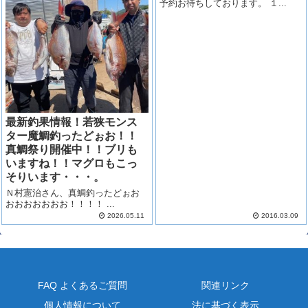
予約お待ちしております。 １...
最新釣果情報！若狭モンス
ター魔鯛釣ったどぉお！！
真鯛祭り開催中！！ブリも
いますね！！マグロもこっ
そりいます・・・。
Ｎ村憲治さん、真鯛釣ったどぉお
おおおおおおお！！！！ ...
2026.05.11
2016.03.09
FAQ よくあるご質問
関連リンク
個人情報について
法に基づく表示