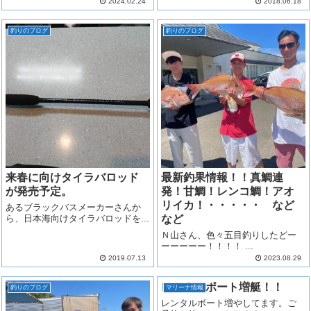
2024.02.24
2018.06.18
釣りのブログ
釣りのブログ
来春に向けタイラバロッド
最新釣果情報！！真鯛連
が発売予定。
発！甘鯛！レンコ鯛！アオ
リイカ！・・・・・ など
あるブラックバスメーカーさんか
ら、日本海向けタイラバロッドを...
など
Ｎ山さん、色々五目釣りしたどー
ーーーーー！！！！ ...
2019.07.13
2023.08.29
レンタルボート増艇！！
釣りのブログ
マリーナ情報
レンタルボート増やしてます。ご