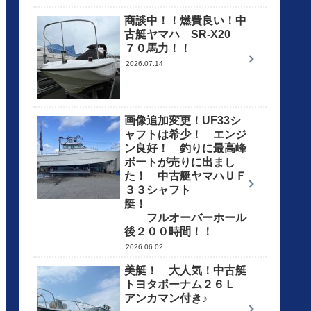
商談中！！燃費良い！中
古艇ヤマハ SR-X20
７０馬力！！
2026.07.14
画像追加変更！UF33シ
ャフトは希少！ エンジ
ン良好！ 釣りに最高峰
ボートが売りに出まし
た！ 中古艇ヤマハＵＦ
３３シャフト
艇！
フルオーバーホール
後２００時間！！
2026.06.02
美艇！ 大人気！中古艇
トヨタポーナム２６Ｌ
アンカマン付き♪