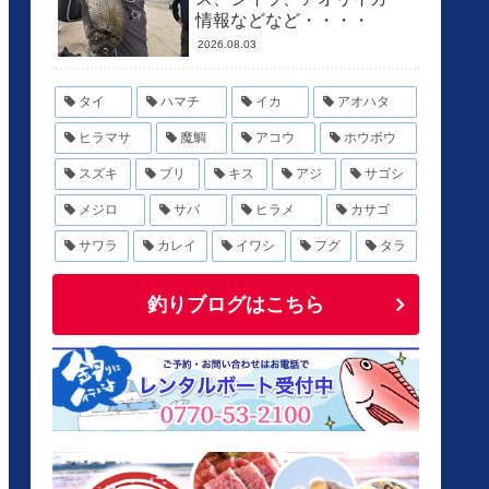
情報などなど・・・・
2026.08.03
タイ
ハマチ
イカ
アオハタ
ヒラマサ
魔鯛
アコウ
ホウボウ
スズキ
ブリ
キス
アジ
サゴシ
メジロ
サバ
ヒラメ
カサゴ
サワラ
カレイ
イワシ
フグ
タラ
釣りブログはこちら