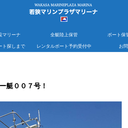
設マリーナ
全艇陸上保管
ボート保
ート探しまで
レンタルボート予約受付中
お問
ー艇００７号！