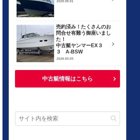
2026.06.01
売約済み！たくさんのお
問合せ有難う御座いまし
た！
中古艇ヤンマーEX３
３ A-BSW
2026.05.05
中古艇情報はこちら