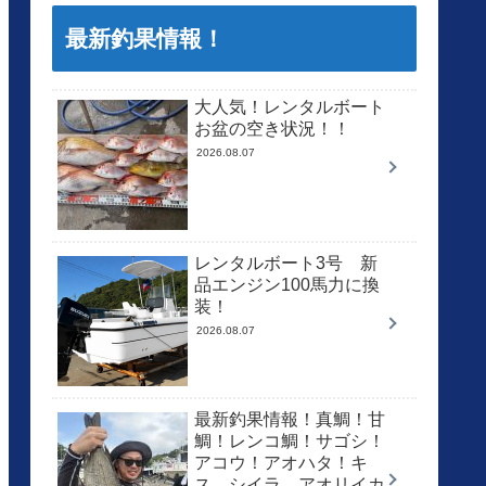
最新釣果情報！
大人気！レンタルボート
お盆の空き状況！！
2026.08.07
レンタルボート3号 新
品エンジン100馬力に換
装！
2026.08.07
最新釣果情報！真鯛！甘
鯛！レンコ鯛！サゴシ！
アコウ！アオハタ！キ
ス、シイラ、アオリイカ