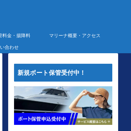
管料金・揚降料
マリーナ概要・アクセス
い合わせ
新規ボート保管受付中！