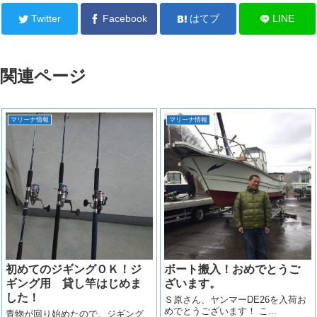
Twitter
Facebook
はてブ
LINE
関連ページ
マリーナ情報
マリーナ情報
初めてのジギングＯＫ！ジ
ボート搬入！おめでとうご
ギング用 貸し竿はじめま
ざいます。
した！
Ｓ原さん、ヤンマーDE26を入荷お
めでとうございます！ こ...
青物が回り始めたので、ジギング