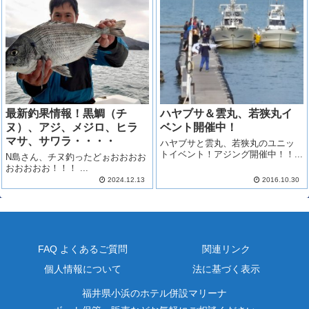
最新釣果情報！黒鯛（チ
ハヤブサ＆雲丸、若狭丸イ
ヌ）、アジ、メジロ、ヒラ
ベント開催中！
マサ、サワラ・・・・
ハヤブサと雲丸、若狭丸のユニッ
トイベント！アジング開催中！！...
N島さん、チヌ釣ったどぉおおおお
おおおおお！！！ ...
2024.12.13
2016.10.30
FAQ よくあるご質問
関連リンク
個人情報について
法に基づく表示
福井県小浜のホテル併設マリーナ