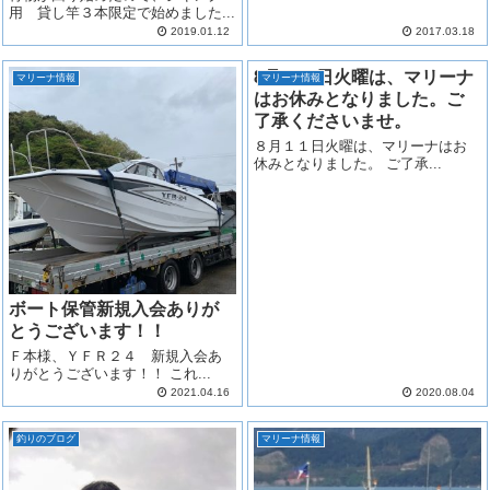
用 貸し竿３本限定で始めました...
2019.01.12
2017.03.18
8月１１日火曜は、マリーナ
マリーナ情報
マリーナ情報
はお休みとなりました。ご
了承くださいませ。
８月１１日火曜は、マリーナはお
休みとなりました。 ご了承...
ボート保管新規入会ありが
とうございます！！
Ｆ本様、ＹＦＲ２４ 新規入会あ
りがとうございます！！ これ...
2021.04.16
2020.08.04
釣りのブログ
マリーナ情報