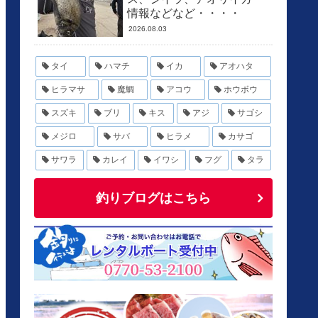
情報などなど・・・・
2026.08.03
タイ
ハマチ
イカ
アオハタ
ヒラマサ
魔鯛
アコウ
ホウボウ
スズキ
ブリ
キス
アジ
サゴシ
メジロ
サバ
ヒラメ
カサゴ
サワラ
カレイ
イワシ
フグ
タラ
釣りブログはこちら