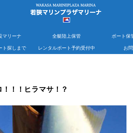
設マリーナ
全艇陸上保管
ボート保
ート探しまで
レンタルボート予約受付中
お問
ロ！！！ヒラマサ！？