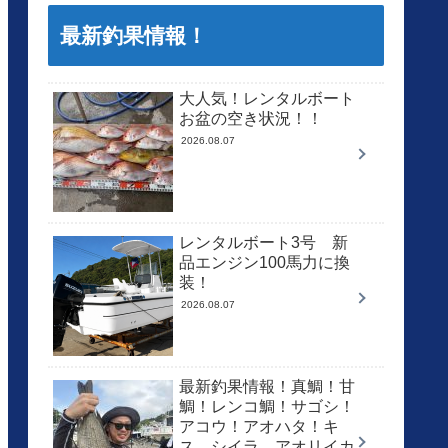
最新釣果情報！
大人気！レンタルボート
お盆の空き状況！！
2026.08.07
レンタルボート3号 新
品エンジン100馬力に換
装！
2026.08.07
最新釣果情報！真鯛！甘
鯛！レンコ鯛！サゴシ！
アコウ！アオハタ！キ
ス、シイラ、アオリイカ