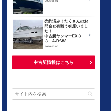
2026.06.01
売約済み！たくさんのお
問合せ有難う御座いまし
た！
中古艇ヤンマーEX３
３ A-BSW
2026.05.05
中古艇情報はこちら