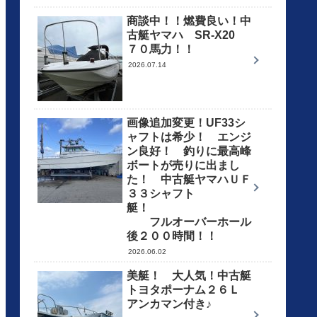
商談中！！燃費良い！中
古艇ヤマハ SR-X20
７０馬力！！
2026.07.14
画像追加変更！UF33シ
ャフトは希少！ エンジ
ン良好！ 釣りに最高峰
ボートが売りに出まし
た！ 中古艇ヤマハＵＦ
３３シャフト
艇！
フルオーバーホール
後２００時間！！
2026.06.02
美艇！ 大人気！中古艇
トヨタポーナム２６Ｌ
アンカマン付き♪