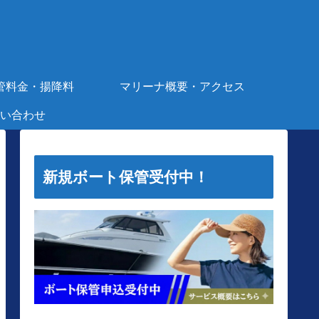
管料金・揚降料
マリーナ概要・アクセス
い合わせ
新規ボート保管受付中！