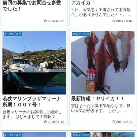
前回の募集でお問合せ多数
アカイカ！
でした！
土日、天気悪く出港されてる方数
台しかありませんでした・・。 ...
...
2024.02.17
2017.06.07
釣りのブログ
釣りのブログ
若狭マリンプラザマリーナ
最新情報！ヤリイカ！！
所属！００７号！
雪はまったく降る気配なしで、良
い天気が続きます。 しかし、...
新規マリーナのお客様にご紹介し
ます。 はじめまして！若狭マ...
2018.11.18
2019.02.11
釣りのブログ
釣りのブログ