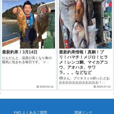
最新釣果！3月14日
最新釣果情報！真鯛！ブ
リ！ハマチ！メジロ！ヒラ
だんだんと、温度が高くなり春の
陽気に包まれる毎日です。 ツ...
メ！レンコ鯛、マイカアコ
ウ、アオハタ、サワ
ラ。。。などなど
I野さん、ブリ９３ｃｍ釣ったどお
おおおおおおおおおおおお！...
2018.03.14
2025.07.13
FAQ よくあるご質問
関連リンク