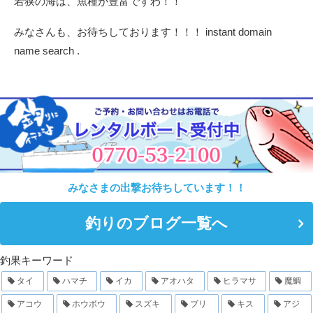
若狭の海は、魚種が豊富ですわ！！
みなさんも、お待ちしております！！！
instant domain
name search
.
みなさまの出撃お待ちしています！！
釣りのブログ一覧へ
釣果キーワード
タイ
ハマチ
イカ
アオハタ
ヒラマサ
魔鯛
アコウ
ホウボウ
スズキ
ブリ
キス
アジ