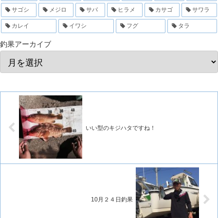
サゴシ
メジロ
サバ
ヒラメ
カサゴ
サワラ
カレイ
イワシ
フグ
タラ
釣果アーカイブ
いい型のキジハタですね！
10月２４日釣果