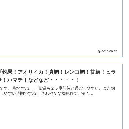
2019.09.25
新釣果！アオリイカ！真鯛！レンコ鯛！甘鯛！ヒラ
サ！ハマチ！などなど・・・・・！
 気温も２５度前後と過ごしやすい、また釣
りのしやすい時期ですね！ さわやかな秋晴れで、清々...