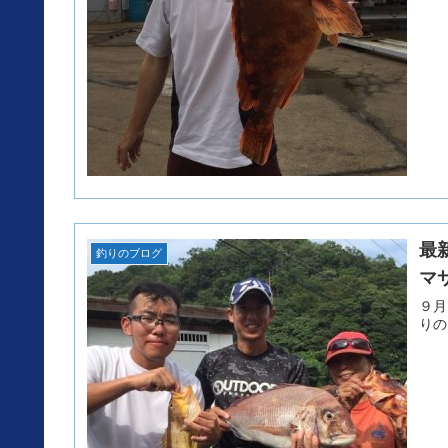
最
釣りのブログ
マ
９月です。 秋ですねー！