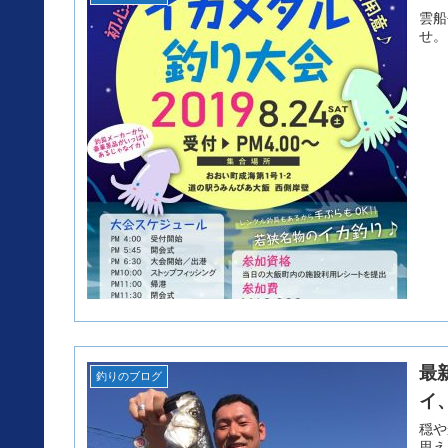
雲船長よ
せ。
最
釣りのブログ
イ
穏やか