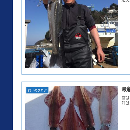
最
釣りのブログ
雪は