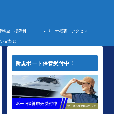
管料金・揚降料
マリーナ概要・アクセス
い合わせ
新規ボート保管受付中！