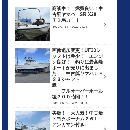
商談中！！燃費良い！中
古艇ヤマハ SR-X20
７０馬力！！
2026.07.14
2026.08.04
画像追加変更！UF33シ
ャフトは希少！ エンジ
ン良好！ 釣りに最高峰
ボートが売りに出まし
た！ 中古艇ヤマハＵＦ
３３シャフト
艇！
フルオーバーホール
後２００時間！！
2026.06.02
2026.08.04
美艇！ 大人気！中古艇
トヨタポーナム２６Ｌ
アンカマン付き♪