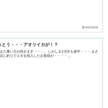
2019.09.02
うとう・・・アオリイカが！？
暑い日が続きます・・・。 しかしまだ8月も後半・・・ まさ
かの試し釣りでエギを投入したお客様が・・・・ ...