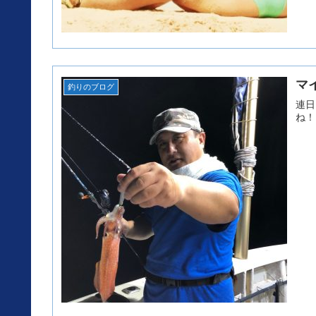
マ
釣りのブログ
連日