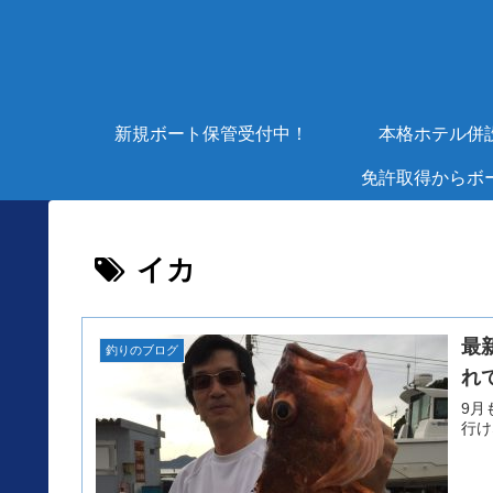
新規ボート保管受付中！
本格ホテル併
免許取得からボ
イカ
最
釣りのブログ
れ
9月も、
行け