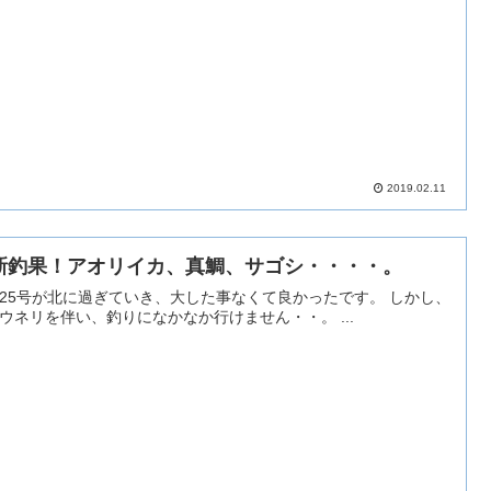
2019.02.11
新釣果！アオリイカ、真鯛、サゴシ・・・・。
25号が北に過ぎていき、大した事なくて良かったです。 しかし、
波はウネリを伴い、釣りになかなか行けません・・。 ...