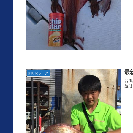
最
釣りのブログ
台風