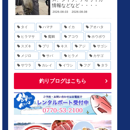
情報などなど・・・・
2026.08.03
2026.08.08
タイ
ハマチ
イカ
アオハタ
ヒラマサ
魔鯛
アコウ
ホウボウ
スズキ
ブリ
キス
アジ
サゴシ
メジロ
サバ
ヒラメ
カサゴ
サワラ
カレイ
イワシ
フグ
タラ
釣りブログはこちら