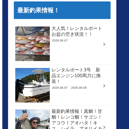
最新釣果情報！
大人気！レンタルボート
お盆の空き状況！！
2026.08.07
レンタルボート3号 新
品エンジン100馬力に換
装！
2026.08.07
2026.08.08
最新釣果情報！真鯛！甘
鯛！レンコ鯛！サゴシ！
アコウ！アオハタ！キ
ス、シイラ、アオリイカ