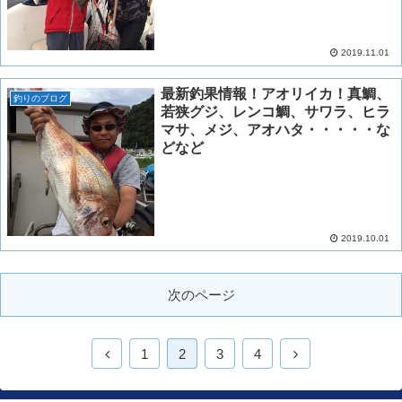
2019.11.01
最新釣果情報！アオリイカ！真鯛、
釣りのブログ
若狭グジ、レンコ鯛、サワラ、ヒラ
マサ、メジ、アオハタ・・・・・な
どなど
2019.10.01
次のページ
1
2
3
4