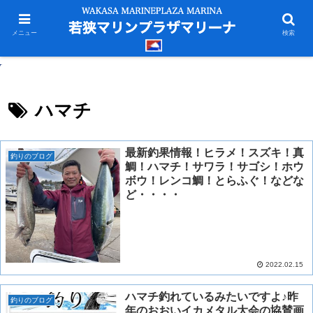
メニュー
検索
ハマチ
最新釣果情報！ヒラメ！スズキ！真
釣りのブログ
鯛！ハマチ！サワラ！サゴシ！ホウ
ボウ！レンコ鯛！とらふぐ！などな
ど・・・・
2022.02.15
ハマチ釣れているみたいですよ♪昨
釣りのブログ
年のおおいイカメタル大会の協賛画