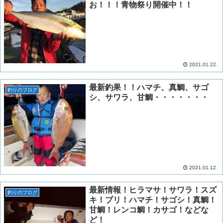
お！！！青物祭り開催中！！
2021.01.22
最新釣果！！ハマチ、真鯛、サゴ
釣りのブログ
シ、サワラ、甘鯛・・・・・・・
2021.01.12
最新情報！ヒラマサ！サワラ！スズ
釣りのブログ
キ！ブリ！ハマチ！サゴシ！真鯛！
甘鯛！レンコ鯛！カサゴ！などな
ど！